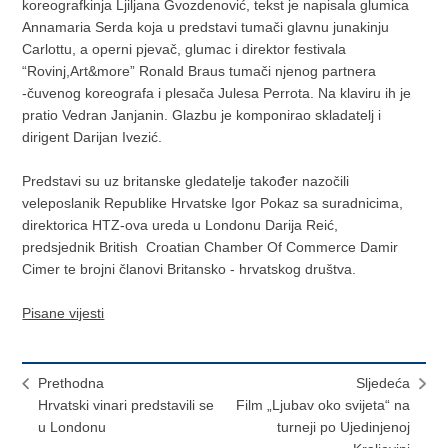
koreografkinja Ljiljana Gvozdenović, tekst je napisala glumica
Annamaria Serda koja u predstavi tumači glavnu junakinju
Carlottu, a operni pjevač, glumac i direktor festivala
“Rovinj,Art&more” Ronald Braus tumači njenog partnera
-čuvenog koreografa i plesača Julesa Perrota. Na klaviru ih je
pratio Vedran Janjanin. Glazbu je komponirao skladatelj i
dirigent Darijan Ivezić.
Predstavi su uz britanske gledatelje također nazočili
veleposlanik Republike Hrvatske Igor Pokaz sa suradnicima,
direktorica HTZ-ova ureda u Londonu Darija Reić,
predsjednik British Croatian Chamber Of Commerce Damir
Cimer te brojni članovi Britansko - hrvatskog društva.
Pisane vijesti
Prethodna
Sljedeća
Hrvatski vinari predstavili se
Film „Ljubav oko svijeta“ na
u Londonu
turneji po Ujedinjenoj