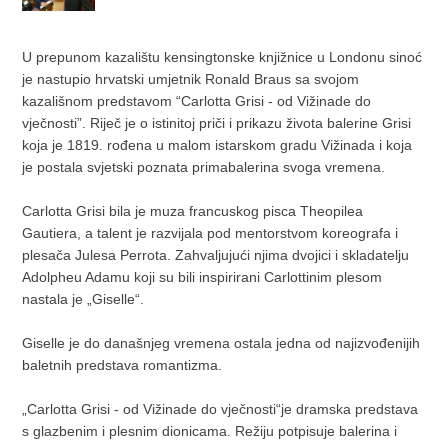
U prepunom kazalištu kensingtonske knjižnice u Londonu sinoć
je nastupio hrvatski umjetnik Ronald Braus sa svojom
kazališnom predstavom “Carlotta Grisi - od Vižinade do
vječnosti”. Riječ je o istinitoj priči i prikazu života balerine Grisi
koja je 1819. rođena u malom istarskom gradu Vižinada i koja
je postala svjetski poznata primabalerina svoga vremena.
Carlotta Grisi bila je muza francuskog pisca Theopilea
Gautiera, a talent je razvijala pod mentorstvom koreografa i
plesača Julesa Perrota. Zahvaljujući njima dvojici i skladatelju
Adolpheu Adamu koji su bili inspirirani Carlottinim plesom
nastala je „Giselle“.
Giselle je do današnjeg vremena ostala jedna od najizvođenijih
baletnih predstava romantizma.
„Carlotta Grisi - od Vižinade do vječnosti“je dramska predstava
s glazbenim i plesnim dionicama. Režiju potpisuje balerina i