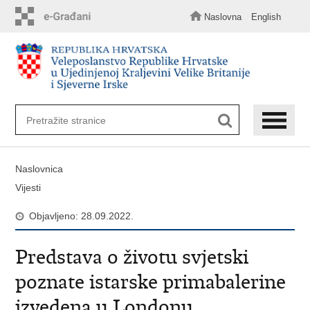
Preskoči
na
Naslovna
English
glavni
sadržaj
Naslovnica
Vijesti
Objavljeno: 28.09.2022.
Predstava o životu svjetski
poznate istarske primabalerine
izvedena u Londonu