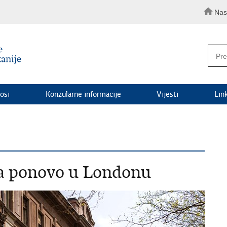
Nas
osi
Konzularne informacije
Vijesti
Lin
ia ponovo u Londonu