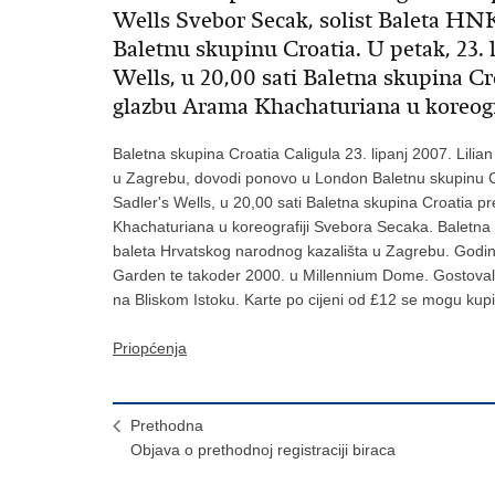
Wells Svebor Secak, solist Baleta H
Baletnu skupinu Croatia. U petak, 23. l
Wells, u 20,00 sati Baletna skupina Cr
glazbu Arama Khachaturiana u koreogr
Baletna skupina Croatia Caligula 23. lipanj 2007. Lilia
u Zagrebu, dovodi ponovo u London Baletnu skupinu Croa
Sadler's Wells, u 20,00 sati Baletna skupina Croatia p
Khachaturiana u koreografiji Svebora Secaka. Baletna sk
baleta Hrvatskog narodnog kazališta u Zagrebu. Godine
Garden te takoder 2000. u Millennium Dome. Gostovali
na Bliskom Istoku. Karte po cijeni od £12 se mogu kupiti
Priopćenja
Prethodna
Objava o prethodnoj registraciji biraca