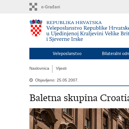
Preskoči
na
glavni
sadržaj
Veleposlanstvo
Bilateralni odn
Naslovnica
Vijesti
Objavljeno: 25.05.2007.
Baletna skupina Croat