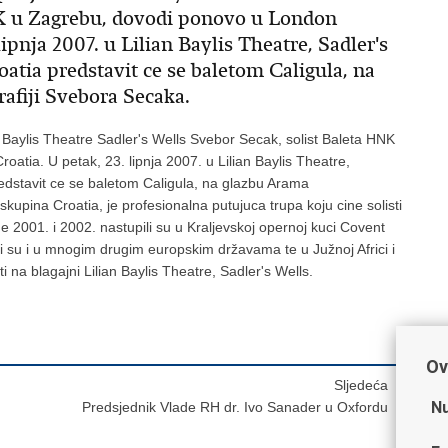
NK u Zagrebu, dovodi ponovo u London
ipnja 2007. u Lilian Baylis Theatre, Sadler's
oatia predstavit ce se baletom Caligula, na
afiji Svebora Secaka.
n Baylis Theatre Sadler's Wells Svebor Secak, solist Baleta HNK
tia. U petak, 23. lipnja 2007. u Lilian Baylis Theatre,
redstavit ce se baletom Caligula, na glazbu Arama
upina Croatia, je profesionalna putujuca trupa koju cine solisti
 2001. i 2002. nastupili su u Kraljevskoj opernoj kuci Covent
 su i u mnogim drugim europskim državama te u Južnoj Africi i
 na blagajni Lilian Baylis Theatre, Sadler's Wells.
Ov
Sljedeća
Nu
Predsjednik Vlade RH dr. Ivo Sanader u Oxfordu