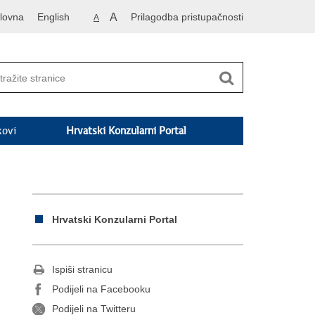
lovna
English
A
Prilagodba pristupačnosti
A
kovi
Hrvatski Konzularni Portal
Hrvatski Konzularni Portal
Ispiši stranicu
Podijeli na Facebooku
Podijeli na Twitteru