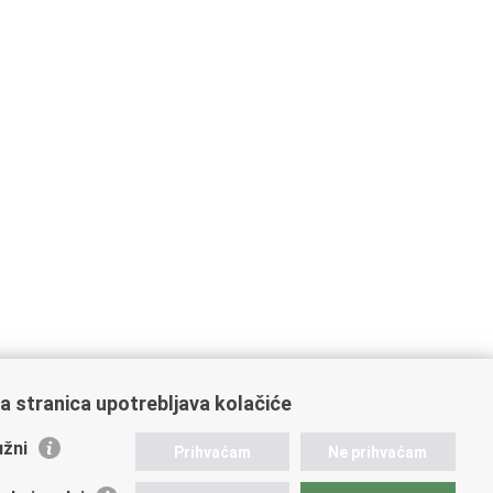
a stranica upotrebljava kolačiće
žni
Prihvaćam
Ne prihvaćam