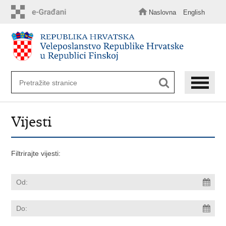
Preskoči
na
Naslovna
English
glavni
sadržaj
Vijesti
Filtrirajte vijesti: