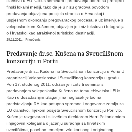
clanstvo u EU. Ciklus seminara i predavanja dobro su prenijeli i
finski lokalni mediji, tako da je u nizu gradova povodom
predavanja objavljena po cijela stranica o Hrvatskoj i
uspješnom okoncanju pregovarackog procesa, a uz intervjue s
veleposlanikom Kušenom, objavljen je i niz tekstova i fotografija
o Hrvatskoj kao atraktivnoj turistickoj destinaciji.
29.11.2011. | Priopćenja
Predavanje dr.sc. Kušena na Sveucilišnom
konzorciju u Poriu
Predavanje dr.sc. Kušena na Sveucilišnom konzorciju u Poriu U
organizaciji Veleposlanstva i Sveucilišnog konzorcija u gradu
Pori 17. studenog 2011. održan je i cetvrti seminar s
predavanjem veleposlanika Kušena na temu «Hrvatska i EU».
Kao i u dosadašnjim izlaganjima naglasak je bio na
predstavljanju RH kao potupno spremne i odgovorne zemlja za
EU clanstvo. Tijekom posjeta Sveucilišnom konzorciju Pori vlp.
Kušen je razgovarao i s izvršnim direktorom Harri Peltoniemiem
i njegovim kolegama o jacanju suradnje sa hrvatskim
svecilištima, posebno temeljem vrlo korisnog i originalnog