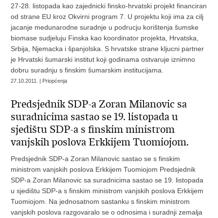
27-28. listopada kao zajednicki finsko-hrvatski projekt financiran
od strane EU kroz Okvirni program 7. U projektu koji ima za cilj
jacanje medunarodne suradnje u podrucju korištenja šumske
biomase sudjeluju Finska kao koordinator projekta, Hrvatska,
Srbija, Njemacka i španjolska. S hrvatske strane kljucni partner
je Hrvatski šumarski institut koji godinama ostvaruje iznimno
dobru suradnju s finskim šumarskim institucijama.
27.10.2011. | Priopćenja
Predsjednik SDP-a Zoran Milanovic sa
suradnicima sastao se 19. listopada u
sjedištu SDP-a s finskim ministrom
vanjskih poslova Erkkijem Tuomiojom.
Predsjednik SDP-a Zoran Milanovic sastao se s finskim
ministrom vanjskih poslova Erkkijem Tuomiojom Predsjednik
SDP-a Zoran Milanovic sa suradnicima sastao se 19. listopada
u sjedištu SDP-a s finskim ministrom vanjskih poslova Erkkijem
Tuomiojom. Na jednosatnom sastanku s finskim ministrom
vanjskih poslova razgovaralo se o odnosima i suradnji zemalja