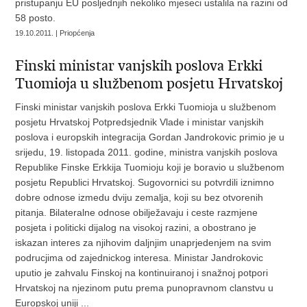
pristupanju EU posljednjih nekoliko mjeseci ustalila na razini od
58 posto.
19.10.2011. | Priopćenja
Finski ministar vanjskih poslova Erkki
Tuomioja u službenom posjetu Hrvatskoj
Finski ministar vanjskih poslova Erkki Tuomioja u službenom
posjetu Hrvatskoj Potpredsjednik Vlade i ministar vanjskih
poslova i europskih integracija Gordan Jandrokovic primio je u
srijedu, 19. listopada 2011. godine, ministra vanjskih poslova
Republike Finske Erkkija Tuomioju koji je boravio u službenom
posjetu Republici Hrvatskoj. Sugovornici su potvrdili iznimno
dobre odnose izmedu dviju zemalja, koji su bez otvorenih
pitanja. Bilateralne odnose obilježavaju i ceste razmjene
posjeta i politicki dijalog na visokoj razini, a obostrano je
iskazan interes za njihovim daljnjim unaprjedenjem na svim
podrucjima od zajednickog interesa. Ministar Jandrokovic
uputio je zahvalu Finskoj na kontinuiranoj i snažnoj potpori
Hrvatskoj na njezinom putu prema punopravnom clanstvu u
Europskoj uniji ...