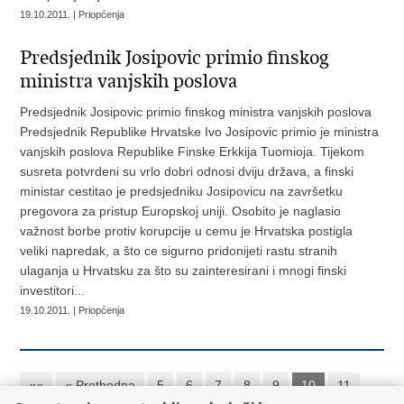
19.10.2011. | Priopćenja
Predsjednik Josipovic primio finskog
ministra vanjskih poslova
Predsjednik Josipovic primio finskog ministra vanjskih poslova
Predsjednik Republike Hrvatske Ivo Josipovic primio je ministra
vanjskih poslova Republike Finske Erkkija Tuomioja. Tijekom
susreta potvrdeni su vrlo dobri odnosi dviju država, a finski
ministar cestitao je predsjedniku Josipovicu na završetku
pregovora za pristup Europskoj uniji. Osobito je naglasio
važnost borbe protiv korupcije u cemu je Hrvatska postigla
veliki napredak, a što ce sigurno pridonijeti rastu stranih
ulaganja u Hrvatsku za što su zainteresirani i mnogi finski
investitori...
19.10.2011. | Priopćenja
««
« Prethodna
5
6
7
8
9
10
11