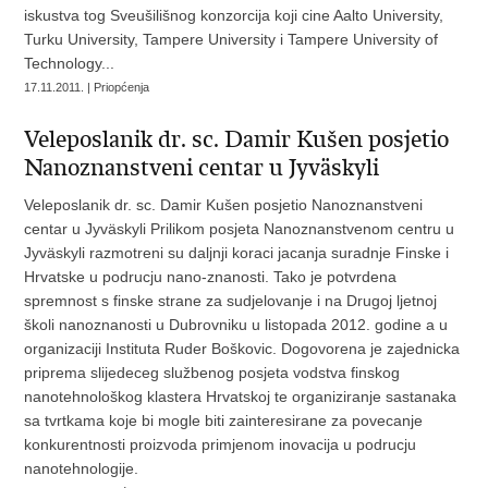
iskustva tog Sveušilišnog konzorcija koji cine Aalto University,
Turku University, Tampere University i Tampere University of
Technology...
17.11.2011. | Priopćenja
Veleposlanik dr. sc. Damir Kušen posjetio
Nanoznanstveni centar u Jyväskyli
Veleposlanik dr. sc. Damir Kušen posjetio Nanoznanstveni
centar u Jyväskyli Prilikom posjeta Nanoznanstvenom centru u
Jyväskyli razmotreni su daljnji koraci jacanja suradnje Finske i
Hrvatske u podrucju nano-znanosti. Tako je potvrdena
spremnost s finske strane za sudjelovanje i na Drugoj ljetnoj
školi nanoznanosti u Dubrovniku u listopada 2012. godine a u
organizaciji Instituta Ruder Boškovic. Dogovorena je zajednicka
priprema slijedeceg službenog posjeta vodstva finskog
nanotehnološkog klastera Hrvatskoj te organiziranje sastanaka
sa tvrtkama koje bi mogle biti zainteresirane za povecanje
konkurentnosti proizvoda primjenom inovacija u podrucju
nanotehnologije.