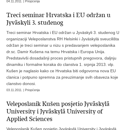
04.11.2011. | Priopćenja
Treci seminar Hrvatska i EU održan u
Jyväskyli 3. studenog
Treci seminar Hrvatska i EU održan u Jyväskyli 3. studenog U
organizaciji Veleposlanstva RH Helsinki i Jyväskylä sveucilišta
održan je treci seminar u nizu s predavanjem veleposlanika
dr.sc. Damir Kušena na temu Hrvatska i Europa Unija.
Predstavivši dosadašnji proces pristupnih pregovora, daljnju
dinamiku i formalne koraka do clanstva 1. srpnja 2013. vlp.
Kušen je naglasio kako ce Hrvatska biti odgovorna nova EU
clanica i potpuno spremna za preuzimanje svih obaveza koje
clanstvo donosi.
03.11.2011. | Priopćenja
Veleposlanik Kušen posjetio Jyväskylä
University i Jyväskylä University of
Applied Sciences
Veleposlanik Kušen posjetio Jyväskylä University i Jyväskylä