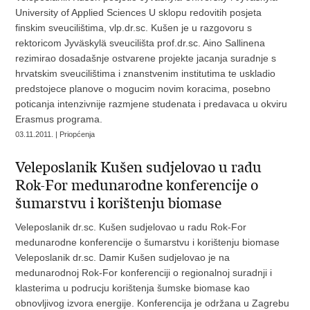
University of Applied Sciences U sklopu redovitih posjeta
finskim sveucilištima, vlp.dr.sc. Kušen je u razgovoru s
rektoricom Jyväskylä sveucilišta prof.dr.sc. Aino Sallinena
rezimirao dosadašnje ostvarene projekte jacanja suradnje s
hrvatskim sveucilištima i znanstvenim institutima te uskladio
predstojece planove o mogucim novim koracima, posebno
poticanja intenzivnije razmjene studenata i predavaca u okviru
Erasmus programa.
03.11.2011. | Priopćenja
Veleposlanik Kušen sudjelovao u radu
Rok-For medunarodne konferencije o
šumarstvu i korištenju biomase
Veleposlanik dr.sc. Kušen sudjelovao u radu Rok-For
medunarodne konferencije o šumarstvu i korištenju biomase
Veleposlanik dr.sc. Damir Kušen sudjelovao je na
medunarodnoj Rok-For konferenciji o regionalnoj suradnji i
klasterima u podrucju korištenja šumske biomase kao
obnovljivog izvora energije. Konferencija je održana u Zagrebu