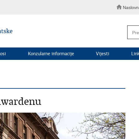
Naslovn
osi
Konzularne informacije
Vijesti
Lin
euwardenu