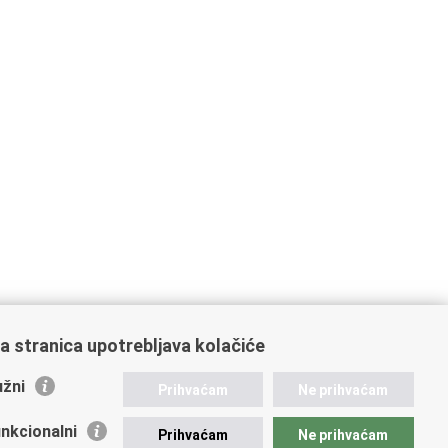
a stranica upotrebljava kolačiće
žni
Prihvaćam
Ne prihvaćam
nkcionalni
Prihvaćam
Ne prihvaćam