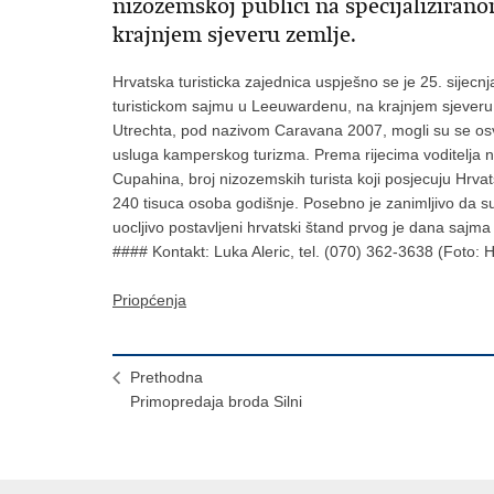
nizozemskoj publici na specijalizira
krajnjem sjeveru zemlje.
Hrvatska turisticka zajednica uspješno se je 25. sijecn
turistickom sajmu u Leeuwardenu, na krajnjem sjeveru 
Utrechta, pod nazivom Caravana 2007, mogli su se osvje
usluga kamperskog turizma. Prema rijecima voditelja
Cupahina, broj nizozemskih turista koji posjecuju Hrva
240 tisuca osoba godišnje. Posebno je zanimljivo da su 
uocljivo postavljeni hrvatski štand prvog je dana sajma
#### Kontakt: Luka Aleric, tel. (070) 362-3638 (Foto: 
Priopćenja
Prethodna
Primopredaja broda Silni