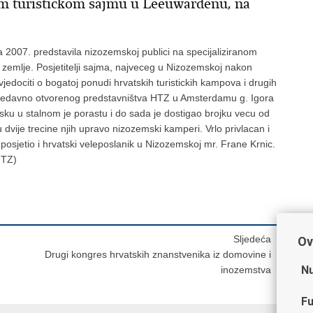
nom turistickom sajmu u Leeuwardenu, na
ja 2007. predstavila nizozemskoj publici na specijaliziranom
zemlje. Posjetitelji sajma, najveceg u Nizozemskoj nakon
dociti o bogatoj ponudi hrvatskih turistickih kampova i drugih
 nedavno otvorenog predstavništva HTZ u Amsterdamu g. Igora
tsku u stalnom je porastu i do sada je dostigao brojku vecu od
dvije trecine njih upravo nizozemski kamperi. Vrlo privlacan i
 posjetio i hrvatski veleposlanik u Nizozemskoj mr. Frane Krnic.
HTZ)
Sljedeća
Ov
Drugi kongres hrvatskih znanstvenika iz domovine i
Nu
inozemstva
Fu