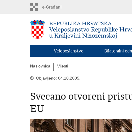
Preskoči
na
glavni
sadržaj
Veleposlanstvo
Bilateralni odn
Naslovnica
Vijesti
Objavljeno: 04.10.2005.
Svecano otvoreni prist
EU