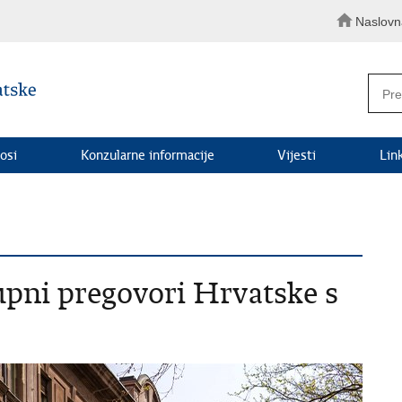
Naslovn
osi
Konzularne informacije
Vijesti
Lin
upni pregovori Hrvatske s