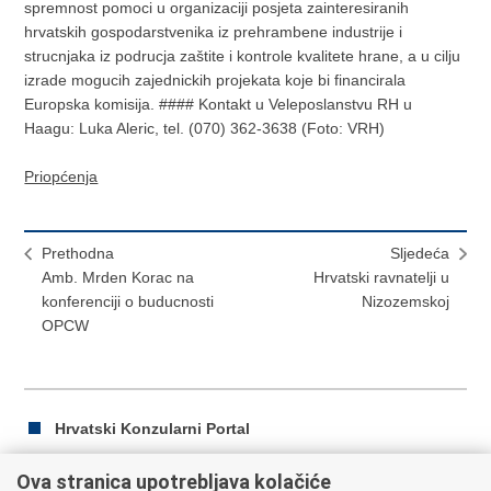
spremnost pomoci u organizaciji posjeta zainteresiranih
hrvatskih gospodarstvenika iz prehrambene industrije i
strucnjaka iz podrucja zaštite i kontrole kvalitete hrane, a u cilju
izrade mogucih zajednickih projekata koje bi financirala
Europska komisija. #### Kontakt u Veleposlanstvu RH u
Haagu: Luka Aleric, tel. (070) 362-3638 (Foto: VRH)
Priopćenja
Prethodna
Sljedeća
Amb. Mrden Korac na
Hrvatski ravnatelji u
konferenciji o buducnosti
Nizozemskoj
OPCW
Hrvatski Konzularni Portal
Ova stranica upotrebljava kolačiće