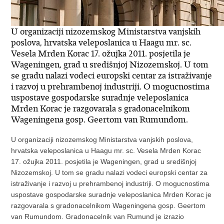
U organizaciji nizozemskog Ministarstva vanjskih
poslova, hrvatska veleposlanica u Haagu mr. sc.
Vesela Mrden Korac 17. ožujka 2011. posjetila je
Wageningen, grad u središnjoj Nizozemskoj. U tom
se gradu nalazi vodeci europski centar za istraživanje
i razvoj u prehrambenoj industriji. O mogucnostima
uspostave gospodarske suradnje veleposlanica
Mrden Korac je razgovarala s gradonacelnikom
Wageningena gosp. Geertom van Rumundom.
U organizaciji nizozemskog Ministarstva vanjskih poslova,
hrvatska veleposlanica u Haagu mr. sc. Vesela Mrden Korac
17. ožujka 2011. posjetila je Wageningen, grad u središnjoj
Nizozemskoj. U tom se gradu nalazi vodeci europski centar za
istraživanje i razvoj u prehrambenoj industriji. O mogucnostima
uspostave gospodarske suradnje veleposlanica Mrden Korac je
razgovarala s gradonacelnikom Wageningena gosp. Geertom
van Rumundom. Gradonacelnik van Rumund je izrazio