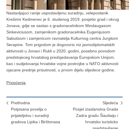
Nastavljajuci ranije uspostavljenu suradnju, veleposlanik
Krešimir Kedmenec je 6. studenog 2019. posjetio grad i okrug
Jonava, gdje se sastao s gradonacelnikom Mindaugasom
Sinkeviciusom, zamjenikom gradonacelnika Eugenijusom
Sabutisom i zamjenicom ravnatelja Kulturnog centra Jurgitom
Serapine. Tom prigodom je dogovorio niz javnodiplomatskih
aktivnosti u Jonavi i Rukli u 2020. godini, posebno povodom
predstojeceg hrvatskog predsjedavanja Europskom Unijom,
kao i sudjelovanja hrvatske vojne postrojbe u NATO aktivnosti
ojacane prednje prisutnosti, u prvom dijelu slijedece godine.
Priopćenja
Prethodna
Sljedeća
Potpisana povelja o
Posjet izaslanstva Grada
prijateljstvu i suradnji
Zadra gradu Šiauliaiju i
gradova Lipika i Birštonasa
hrvatsko turisticko
predstavljanje