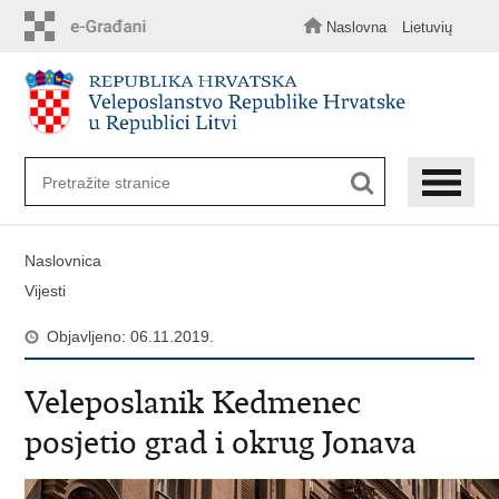
Preskoči
na
Naslovna
Lietuvių
glavni
sadržaj
Naslovnica
Vijesti
Objavljeno: 06.11.2019.
Veleposlanik Kedmenec
posjetio grad i okrug Jonava