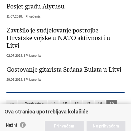
Posjet gradu Alytusu
11.07.2018. | Priopćenja
Završilo je sudjelovanje postrojbe
Hrvatske vojske u NATO aktivnosti u
Litvi
02.07.2018. | Priopćenja
Gostovanje gitarista Srdana Bulata u Litvi
29.06.2018. | Priopćenja
««
« Prethodna
14
15
16
17
18
19
Ova stranica upotrebljava kolačiće
20
21
22
23
Sljedeća »
»»
Nužni
Prihvaćam
Ne prihvaćam