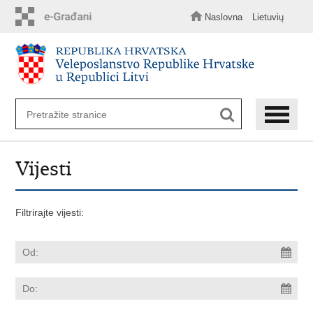
Preskoči
na
Naslovna
Lietuvių
glavni
sadržaj
Vijesti
Filtrirajte vijesti: