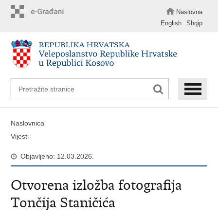
Preskoči
na
Naslovna
glavni
English
Shqip
sadržaj
Naslovnica
Vijesti
Objavljeno: 12.03.2026.
Otvorena izložba fotografija
Tončija Staničića