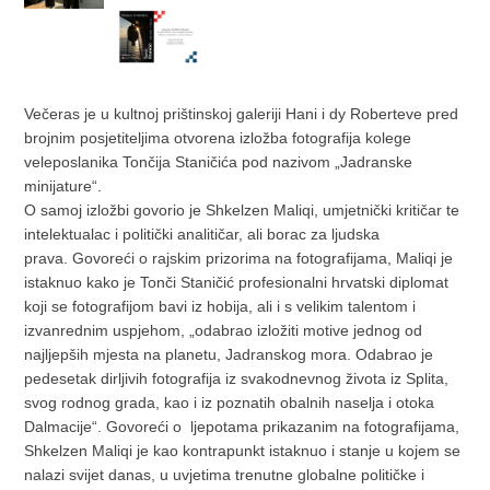
Večeras je u kultnoj prištinskoj galeriji Hani i dy Roberteve pred
brojnim posjetiteljima otvorena izložba fotografija kolege
veleposlanika Tončija Staničića pod nazivom „Jadranske
minijature“.
O samoj izložbi govorio je Shkelzen Maliqi, umjetnički kritičar te
intelektualac i politički analitičar, ali borac za ljudska
prava. Govoreći o rajskim prizorima na fotografijama, Maliqi je
istaknuo kako je Tonči Staničić profesionalni hrvatski diplomat
koji se fotografijom bavi iz hobija, ali i s velikim talentom i
izvanrednim uspjehom, „odabrao izložiti motive jednog od
najljepših mjesta na planetu, Jadranskog mora. Odabrao je
pedesetak dirljivih fotografija iz svakodnevnog života iz Splita,
svog rodnog grada, kao i iz poznatih obalnih naselja i otoka
Dalmacije“. Govoreći o ljepotama prikazanim na fotografijama,
Shkelzen Maliqi je kao kontrapunkt istaknuo i stanje u kojem se
nalazi svijet danas, u uvjetima trenutne globalne političke i