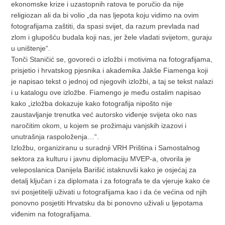
ekonomske krize i uzastopnih ratova te poručio da nije
religiozan ali da bi volio „da nas ljepota koju vidimo na ovim
fotografijama zaštiti, da spasi svijet, da razum prevlada nad
zlom i glupošću budala koji nas, jer žele vladati svijetom, guraju
u uništenje“.
Tonči Staničić se, govoreći o izložbi i motivima na fotografijama,
prisjetio i hrvatskog pjesnika i akademika Jakše Fiamenga koji
je napisao tekst o jednoj od njegovih izložbi, a taj se tekst nalazi
i u katalogu ove izložbe. Fiamengo je među ostalim napisao
kako „izložba dokazuje kako fotografija nipošto nije
zaustavljanje trenutka već autorsko viđenje svijeta oko nas
naročitim okom, u kojem se prožimaju vanjskih izazovi i
unutrašnja raspoloženja…“.
Izložbu, organiziranu u suradnji VRH Priština i Samostalnog
sektora za kulturu i javnu diplomaciju MVEP-a, otvorila je
veleposlanica Danijela Barišić istaknuvši kako je osjećaj za
detalj ključan i za diplomata i za fotografa te da vjeruje kako će
svi posjetitelji uživati u fotografijama kao i da će većina od njih
ponovno posjetiti Hrvatsku da bi ponovno uživali u ljepotama
viđenim na fotografijama.