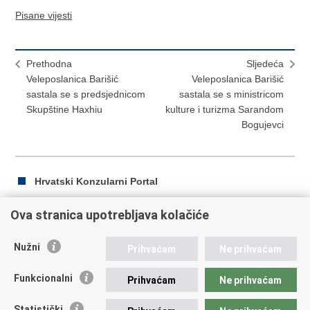
Pisane vijesti
Prethodna
Sljedeća
Veleposlanica Barišić
Veleposlanica Barišić
sastala se s predsjednicom
sastala se s ministricom
Skupštine Haxhiu
kulture i turizma Sarandom
Bogujevci
Hrvatski Konzularni Portal
Ova stranica upotrebljava kolačiće
Ispiši
Podijeli
Podijeli
Nužni
Prihvaćam
Ne prihvaćam
stranicu
na
na
Republika Hrvatska
Facebooku
Twitteru
Funkcionalni
Prihvaćam
Ne prihvaćam
Ministarstvo vanjskih i europskih poslova
Statistički