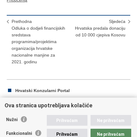
Prethodna
Sljedeća
Odluka o dodjeli financijskih
Hrvatska predala donaciju
sredstava
od 10 000 cjepiva Kosovu
programima/projektima
organizacija hrvatske
nacionalne manjine za
2021. godinu
Hrvatski Konzularni Portal
Ova stranica upotrebljava kolačiće
Ispiši
Podijeli
Podijeli
Nužni
Prihvaćam
Ne prihvaćam
stranicu
na
na
Republika Hrvatska
Facebooku
Twitteru
Funkcionalni
Prihvaćam
Ne prihvaćam