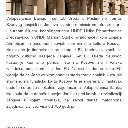
Veleposlanica Barišić i šef EU Ureda u Prištini vlp Tomas
Szunyog posjetili su Janjevo zajedno s ministrom infrastrukture
Liburnom Aliuom, koordinatoricom UNDP Ulrike Richardson te
predstavnicom UNDP Mariom Suoko, gradonačelnikom Lipjana
Ahmetijem te posebnom savjetnicom ministra kulture Kosova.
Najavljeno je financiranje projekata iz EU fondova vezanih za
bogato kulturno naslijeđe Janjeva. Šef EU Ureda Szunyog
kazao je kao smo ponosni što na Kosovu živi hrvatska
zajednica porijeklom iz jedne EU članice te dodao kako EU
vjeruje da će Janjevo kroz obnovu starih tradicionalnih kuća biti
stavljeno na turističku kartu Kosova te je uvjerena u nastavak
buduće suradnje s lokalnim zajednicama. Veleposlanica Barišić
istaknula da je današnji posjet Janjevu prvi korak u revitalizaciji
Janjeva u kojem hrvatska, na žalost danas malobrojna
zajednica, živi već više od 700 godina.
Priopćenja