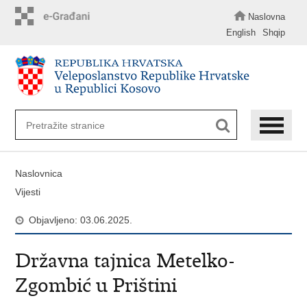
Preskoči
na
Naslovna
glavni
English
Shqip
sadržaj
Naslovnica
Vijesti
Objavljeno: 03.06.2025.
Državna tajnica Metelko-
Zgombić u Prištini