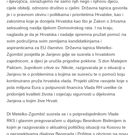
i djevojčica, osnažujemo ne samo njih nego i njihovu djecu,
cijele obitelji, odnosno društvo u cjelini. Državna tajnica govorila
je i o pravnom okviru i politikama i prioritetima Hrvatske, kao i
zakonima koje je donijela Hrvatska kao što je Zakon o žrtvama
seksualnog nasilja tijekom Domovinskog rata. I na kraju,
naglasila je da je Hrvatska i nadalje spremna pružati pomoć na
svim područjima svim zemljama kandidatkinjama i
aspiranticama za EU članstvo. Državna tajnica Metelko-
Zgombić posjetila je Janjevo gdje se susrela s hrvatskom
zajednicom, a djeci je uručila prigodne poklone. S don Matejem
Palićem, župnikom crkve sv. Nikole, razgovarala je o situaciji u
Janjevu te o problemima s kojima se susreću te o pomoći koju
kontinuirano pruža hrvatska vlada. Projekt ulične rasvjete koje s
pola milijuna Eura u potpunosti financira Vlada RH uvelike će
pridonijeti kvaliteti života i osjećaju sigurnosti u dijelovima
Janjeva u kojim žive Hrvati.
Dt Metelko-Zgombić susrela se i s potpredsjednikom Vlade
RKS i glavnim pregovaračem u dijalogu Besnikom Bislimijem is
kojim je razgovarala o aktualnoj političkoj situaciji na Kosovu te
o perspektivama dijaloga Beograda i Prištine s obzirom na novu