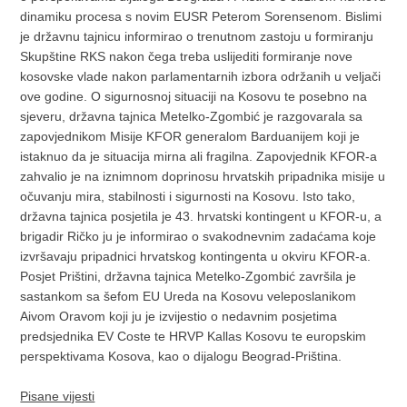
dinamiku procesa s novim EUSR Peterom Sorensenom. Bislimi
je državnu tajnicu informirao o trenutnom zastoju u formiranju
Skupštine RKS nakon čega treba uslijediti formiranje nove
kosovske vlade nakon parlamentarnih izbora održanih u veljači
ove godine. O sigurnosnoj situaciji na Kosovu te posebno na
sjeveru, državna tajnica Metelko-Zgombić je razgovarala sa
zapovjednikom Misije KFOR generalom Barduanijem koji je
istaknuo da je situacija mirna ali fragilna. Zapovjednik KFOR-a
zahvalio je na iznimnom doprinosu hrvatskih pripadnika misije u
očuvanju mira, stabilnosti i sigurnosti na Kosovu. Isto tako,
državna tajnica posjetila je 43. hrvatski kontingent u KFOR-u, a
brigadir Ričko ju je informirao o svakodnevnim zadaćama koje
izvršavaju pripadnici hrvatskog kontingenta u okviru KFOR-a.
Posjet Prištini, državna tajnica Metelko-Zgombić završila je
sastankom sa šefom EU Ureda na Kosovu veleposlanikom
Aivom Oravom koji ju je izvijestio o nedavnim posjetima
predsjednika EV Coste te HRVP Kallas Kosovu te europskim
perspektivama Kosova, kao o dijalogu Beograd-Priština.
Pisane vijesti