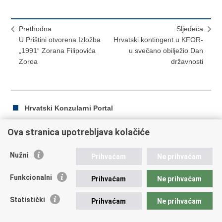
Prethodna
Sljedeća
U Prištini otvorena Izložba
Hrvatski kontingent u KFOR-
„1991“ Zorana Filipovića
u svečano obilježio Dan
Zoroa
državnosti
Hrvatski Konzularni Portal
Ova stranica upotrebljava kolačiće
Ispiši
Podijeli
Podijeli
Nužni
Prihvaćam
Ne prihvaćam
stranicu
na
na
Republika Hrvatska
Facebooku
Twitteru
Funkcionalni
Prihvaćam
Ne prihvaćam
Ministarstvo vanjskih i europskih poslova
Statistički
Prihvaćam
Ne prihvaćam
Trg N.Š. Zrinskog 7-8, 10000 Zagreb
tel.:
+385 (0)1 4569 964