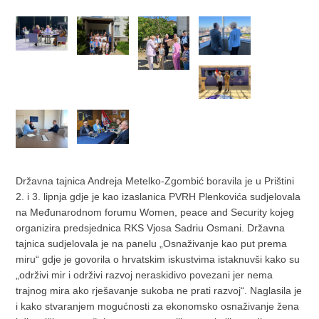
Državna tajnica Andreja Metelko-Zgombić boravila je u Prištini
2. i 3. lipnja gdje je kao izaslanica PVRH Plenkovića sudjelovala
na Međunarodnom forumu Women, peace and Security kojeg
organizira predsjednica RKS Vjosa Sadriu Osmani. Državna
tajnica sudjelovala je na panelu „Osnaživanje kao put prema
miru“ gdje je govorila o hrvatskim iskustvima istaknuvši kako su
„održivi mir i održivi razvoj neraskidivo povezani jer nema
trajnog mira ako rješavanje sukoba ne prati razvoj“. Naglasila je
i kako stvaranjem mogućnosti za ekonomsko osnaživanje žena