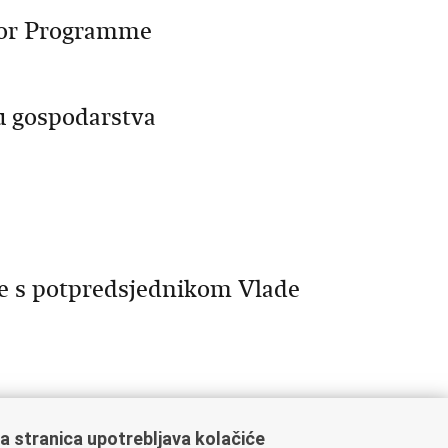
tor Programme
u gospodarstva
se s potpredsjednikom Vlade
a stranica upotrebljava kolačiće
13
14
15
Sljedeća »
»»