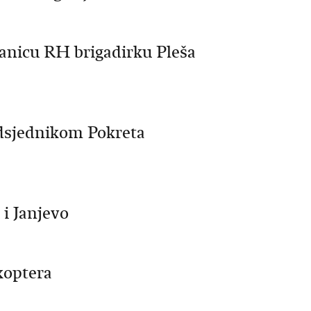
lanicu RH brigadirku Pleša
redsjednikom Pokreta
 i Janjevo
koptera