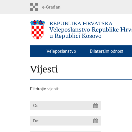
Preskoči
na
glavni
sadržaj
Veleposlanstvo
Bilateralni odnosi
Vijesti
Filtrirajte vijesti: