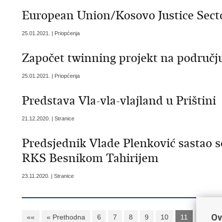
European Union/Kosovo Justice Sec
25.01.2021. | Priopćenja
Započet twinning projekt na područj
25.01.2021. | Priopćenja
Predstava Vla-vla-vlajland u Prištini
21.12.2020. | Stranice
Predsjednik Vlade Plenković sastao 
RKS Besnikom Tahirijem
23.11.2020. | Stranice
Ov
««
« Prethodna
6
7
8
9
10
11
12