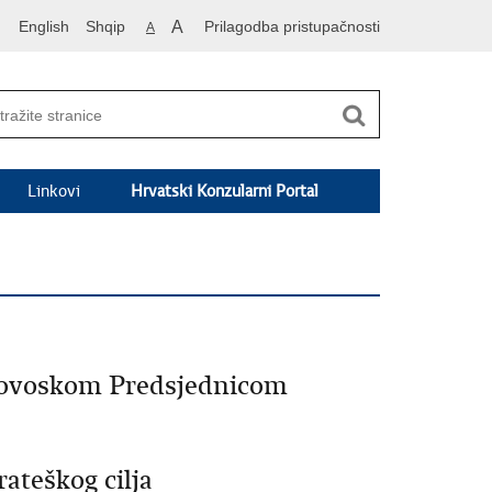
English
Shqip
A
Prilagodba pristupačnosti
A
Linkovi
Hrvatski Konzularni Portal
osovoskom Predsjednicom
rateškog cilja