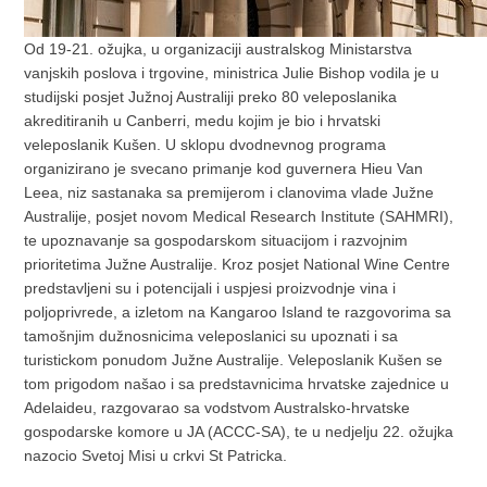
Od 19-21. ožujka, u organizaciji australskog Ministarstva
vanjskih poslova i trgovine, ministrica Julie Bishop vodila je u
studijski posjet Južnoj Australiji preko 80 veleposlanika
akreditiranih u Canberri, medu kojim je bio i hrvatski
veleposlanik Kušen. U sklopu dvodnevnog programa
organizirano je svecano primanje kod guvernera Hieu Van
Leea, niz sastanaka sa premijerom i clanovima vlade Južne
Australije, posjet novom Medical Research Institute (SAHMRI),
te upoznavanje sa gospodarskom situacijom i razvojnim
prioritetima Južne Australije. Kroz posjet National Wine Centre
predstavljeni su i potencijali i uspjesi proizvodnje vina i
poljoprivrede, a izletom na Kangaroo Island te razgovorima sa
tamošnjim dužnosnicima veleposlanici su upoznati i sa
turistickom ponudom Južne Australije. Veleposlanik Kušen se
tom prigodom našao i sa predstavnicima hrvatske zajednice u
Adelaideu, razgovarao sa vodstvom Australsko-hrvatske
gospodarske komore u JA (ACCC-SA), te u nedjelju 22. ožujka
nazocio Svetoj Misi u crkvi St Patricka.