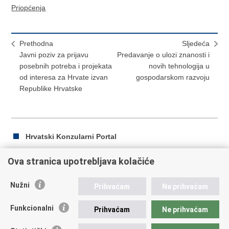
Priopćenja
Prethodna
Sljedeća
Javni poziv za prijavu
Predavanje o ulozi znanosti i
posebnih potreba i projekata
novih tehnologija u
od interesa za Hrvate izvan
gospodarskom razvoju
Republike Hrvatske
Hrvatski Konzularni Portal
Ova stranica upotrebljava kolačiće
Ispiši
Podijeli
Podijeli
Nužni
Prihvaćam
Ne prihvaćam
stranicu
na
na
Republika Hrvatska
Facebooku
Twitteru
Funkcionalni
Prihvaćam
Ne prihvaćam
Ministarstvo vanjskih i europskih poslova