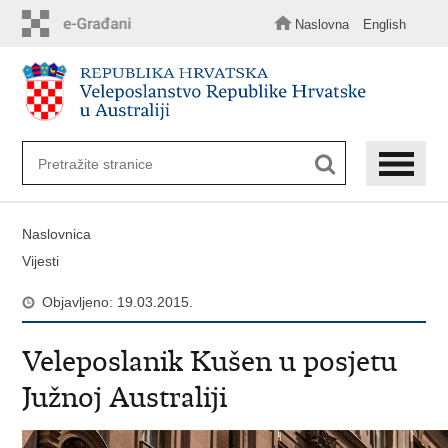
Preskoči
na
Naslovna
English
glavni
sadržaj
Naslovnica
Vijesti
Objavljeno: 19.03.2015.
Veleposlanik Kušen u posjetu
Južnoj Australiji