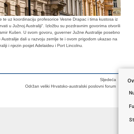
je te uz koordinaciju profesorice Vesne Drapac i tima kustosa iz
vati u Južnoj Australiji“. Izložbu su pozdravnim govorima otvorili
 Damir Kušen. U svom govoru, guverner Južne Australije posebno
ne Australije dali u razvoju zemlje te i ovom prigodom ukazao na
ji i njezin posjet Adelaideu i Port Lincolnu.
Sljedeća
Ov
Održan veliki Hrvatsko-australski poslovni forum
Nu
Fu
St