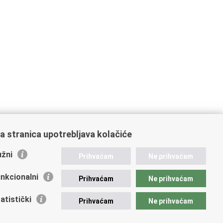
a stranica upotrebljava kolačiće
žni
Prihvaćam
Ne prihvaćam
nkcionalni
Prihvaćam
Ne prihvaćam
atistički
Prihvaćam
Ne prihvaćam