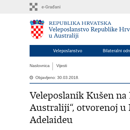
Preskoči
na
glavni
sadržaj
Veleposlanstvo
Bilateralni odn
Naslovnica
Vijesti
Objavljeno: 30.03.2018.
Veleposlanik Kušen na 
Australiji“, otvorenoj 
Adelaideu