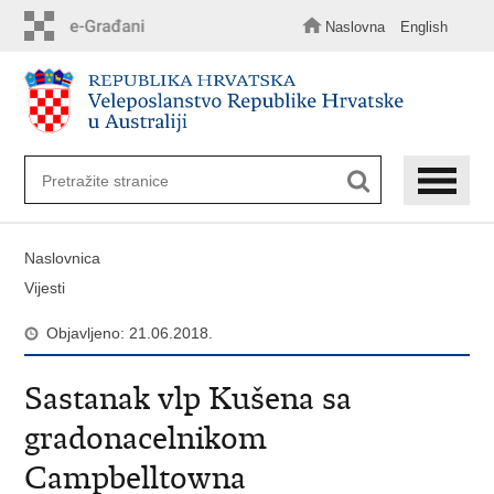
Preskoči
na
Naslovna
English
glavni
sadržaj
Naslovnica
Vijesti
Objavljeno: 21.06.2018.
Sastanak vlp Kušena sa
gradonacelnikom
Campbelltowna