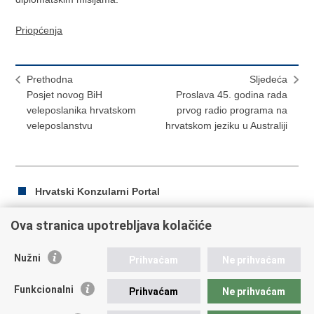
Priopćenja
Prethodna
Sljedeća
Posjet novog BiH
Proslava 45. godina rada
veleposlanika hrvatskom
prvog radio programa na
veleposlanstvu
hrvatskom jeziku u Australiji
Hrvatski Konzularni Portal
Ova stranica upotrebljava kolačiće
Ispiši
Podijeli
Podijeli
Nužni
Prihvaćam
Ne prihvaćam
stranicu
na
na
Republika Hrvatska
Facebooku
Twitteru
Funkcionalni
Prihvaćam
Ne prihvaćam
Ministarstvo vanjskih i europskih poslova