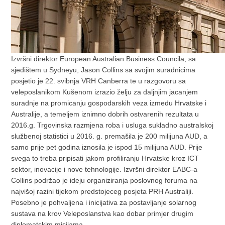
Izvršni direktor European Australian Business Councila, sa
sjedištem u Sydneyu, Jason Collins sa svojim suradnicima
posjetio je 22. svibnja VRH Canberra te u razgovoru sa
veleposlanikom Kušenom izrazio želju za daljnjim jacanjem
suradnje na promicanju gospodarskih veza izmedu Hrvatske i
Australije, a temeljem iznimno dobrih ostvarenih rezultata u
2016.g. Trgovinska razmjena roba i usluga sukladno australskoj
službenoj statistici u 2016. g. premašila je 200 milijuna AUD, a
samo prije pet godina iznosila je ispod 15 milijuna AUD. Prije
svega to treba pripisati jakom profiliranju Hrvatske kroz ICT
sektor, inovacije i nove tehnologije. Izvršni direktor EABC-a
Collins podržao je ideju organiziranja poslovnog foruma na
najvišoj razini tijekom predstojeceg posjeta PRH Australiji.
Posebno je pohvaljena i inicijativa za postavljanje solarnog
sustava na krov Veleposlanstva kao dobar primjer drugim
diplomatskim misijama.