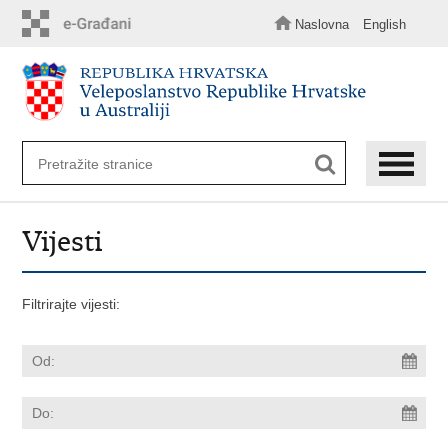
Preskoči
na
Naslovna
English
glavni
sadržaj
Vijesti
Filtrirajte vijesti: