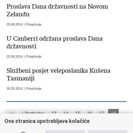
Proslava Dana državnosti na Novom
Zelandu
25.06.2014. | Priopćenja
U Canberri održana proslava Dana
državnosti
20.06.2014. | Priopćenja
Službeni posjet veleposlanika Kušena
Tasmaniji
30.05.2014. | Priopćenja
««
« Prethodna
13
14
15
16
17
18
Ova stranica upotrebljava kolačiće
19
Sljedeća »