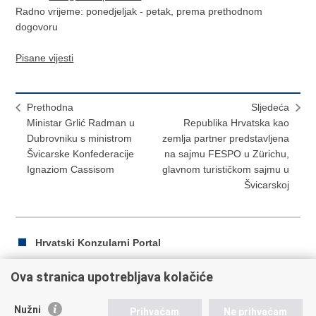
Radno vrijeme: ponedjeljak - petak, prema prethodnom
dogovoru
Pisane vijesti
Prethodna
Sljedeća
Ministar Grlić Radman u
Republika Hrvatska kao
Dubrovniku s ministrom
zemlja partner predstavljena
Švicarske Konfederacije
na sajmu FESPO u Zürichu,
Ignaziom Cassisom
glavnom turističkom sajmu u
Švicarskoj
Hrvatski Konzularni Portal
Ova stranica upotrebljava kolačiće
Ispiši
Podijeli
Podijeli
Nužni
Prihvaćam
Ne prihvaćam