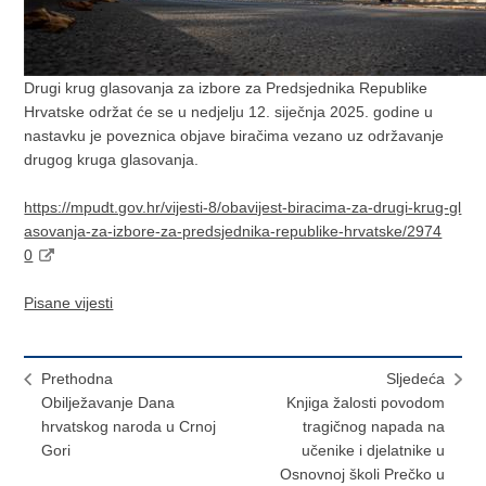
Drugi krug glasovanja za izbore za Predsjednika Republike
Hrvatske održat će se u nedjelju 12. siječnja 2025. godine u
nastavku je poveznica objave biračima vezano uz održavanje
drugog kruga glasovanja.
https://mpudt.gov.hr/vijesti-8/obavijest-biracima-za-drugi-krug-gl
asovanja-za-izbore-za-predsjednika-republike-hrvatske/2974
0
Pisane vijesti
Prethodna
Sljedeća
Obilježavanje Dana
Knjiga žalosti povodom
hrvatskog naroda u Crnoj
tragičnog napada na
Gori
učenike i djelatnike u
Osnovnoj školi Prečko u