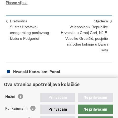
Pisane vijesti
Prethodna
Sljedeća
​Susret Hrvatsko-
Veleposlanik Republike
crnogorskog poslovnog
Hrvatske u Crnoj Gori, NJ.E.
kluba u Podgorici
Veselko Grubišić, posjetio
narodne kuhinje u Baru i
Tivtu
Hrvatski Konzularni Portal
Ova stranica upotrebljava kolačiće
Ispiši
Podijeli
Podijeli
Nužni
Prihvaćam
Ne prihvaćam
stranicu
na
na
Republika Hrvatska
Facebooku
Twitteru
Funkcionalni
Prihvaćam
Ne prihvaćam
Ministarstvo vanjskih i europskih poslova