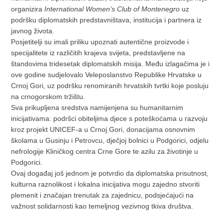
organizira
International Women’s Club of Montenegro
uz
podršku diplomatskih predstavništava, institucija i partnera iz
javnog života.
Posjetitelji su imali priliku upoznati autentične proizvode i
specijalitete iz različitih krajeva svijeta, predstavljene na
štandovima tridesetak diplomatskih misija. Među izlagačima je i
ove godine sudjelovalo Veleposlanstvo Republike Hrvatske u
Crnoj Gori, uz podršku renomiranih hrvatskih tvrtki koje posluju
na crnogorskom tržištu.
Sva prikupljena sredstva namijenjena su humanitarnim
inicijativama: podršci obiteljima djece s poteškoćama u razvoju
kroz projekt UNICEF-a u Crnoj Gori, donacijama osnovnim
školama u Gusinju i Petrovcu, dječjoj bolnici u Podgorici, odjelu
nefrologije Kliničkog centra Crne Gore te azilu za životinje u
Podgorici.
Ovaj događaj još jednom je potvrdio da diplomatska prisutnost,
kulturna raznolikost i lokalna inicijativa mogu zajedno stvoriti
plemenit i značajan trenutak za zajednicu, podsjećajući na
važnost solidarnosti kao temeljnog vezivnog tkiva društva.