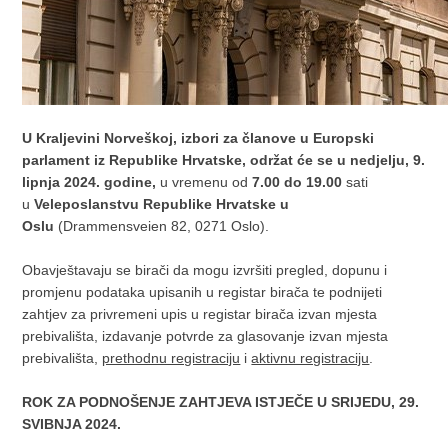
U Kraljevini Norveškoj, izbori za članove u Europski
parlament iz Republike Hrvatske, održat će se u nedjelju, 9.
lipnja 2024. godine,
u vremenu od
7.00 do 19.00
sati
u
Veleposlanstvu Republike Hrvatske u
Oslu
(Drammensveien 82, 0271 Oslo).
Obavještavaju se birači da mogu izvršiti pregled, dopunu i
promjenu podataka upisanih u registar birača te podnijeti
zahtjev za privremeni upis u registar birača izvan mjesta
prebivališta, izdavanje potvrde za glasovanje izvan mjesta
prebivališta,
prethodnu registraciju
i
aktivnu registraciju
.
ROK ZA PODNOŠENJE ZAHTJEVA ISTJEČE U SRIJEDU, 29.
SVIBNJA 2024.