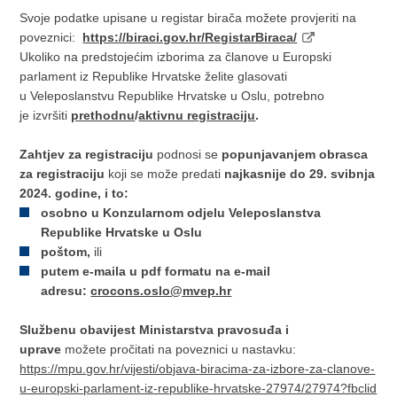
Svoje podatke upisane u registar birača možete provjeriti na
poveznici:
https://biraci.gov.hr/RegistarBiraca/
Ukoliko na predstojećim izborima za članove u Europski
parlament iz Republike Hrvatske želite glasovati
u Veleposlanstvu Republike Hrvatske u Oslu, potrebno
je izvršiti
prethodnu
/
aktivnu registraciju
.
Zahtjev za registraciju
podnosi se
popunjavanjem obrasca
za registraciju
koji se može predati
najkasnije do 29. svibnja
2024. godine, i to:
osobno u Konzularnom odjelu Veleposlanstva
Republike Hrvatske u Oslu
poštom,
ili
putem e-maila u
pdf formatu na e-mail
adresu:
crocons.oslo@mvep.hr
Službenu obavijest Ministarstva pravosuđa i
uprave
možete pročitati na poveznici u nastavku:
https://mpu.gov.hr/vijesti/objava-biracima-za-izbore-za-clanove-
u-europski-parlament-iz-republike-hrvatske-27974/27974?fbclid