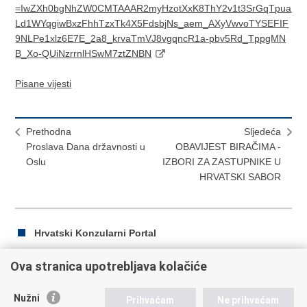
=IwZXh0bgNhZW0CMTAAAR2myHzotXxK8ThY2v1t3SrGqTpua
Ld1WYqgiwBxzFhhTzxTk4X5FdsbjNs_aem_AXyVwvoTYSEFIF
9NLPe1xlz6E7E_2a8_krvaTmVJ8vgqncR1a-pbv5Rd_TppgMN
B_Xo-QUiNzrrnlHSwM7ztZNBN
Pisane vijesti
Prethodna
Sljedeća
Proslava Dana državnosti u
OBAVIJEST BIRAČIMA -
Oslu
IZBORI ZA ZASTUPNIKE U
HRVATSKI SABOR
Hrvatski Konzularni Portal
Ova stranica upotrebljava kolačiće
Ispiši
Podijeli
Podijeli
Nužni
Prihvaćam
Ne prihvaćam