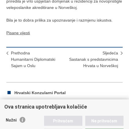
priredila je vrlo uspješan domjenak u rezidenciji za novopristigle
veleposlanike akreditirane u Norveškoj.
Bila je to dobra prilika za upoznavanje i razmjenu iskustva.
Pisane vijesti
Prethodna
Sljedeća
Humanitarni Diplomatski
Sastanak s predstavnicima
Sajam u Oslu
Hrvata u Norveškoj
Hrvatski Konzularni Portal
Ova stranica upotrebljava kolačiće
Ispiši
Podijeli
Podijeli
Nužni
Prihvaćam
Ne prihvaćam
stranicu
na
na