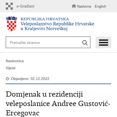
Preskoči
na
Naslovna
English
glavni
sadržaj
Naslovnica
Vijesti
Objavljeno: 02.12.2022.
Domjenak u rezidenciji
veleposlanice Andree Gustović-
Ercegovac