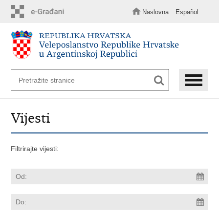
Preskoči
na
Naslovna
Español
glavni
sadržaj
Vijesti
Filtrirajte vijesti: