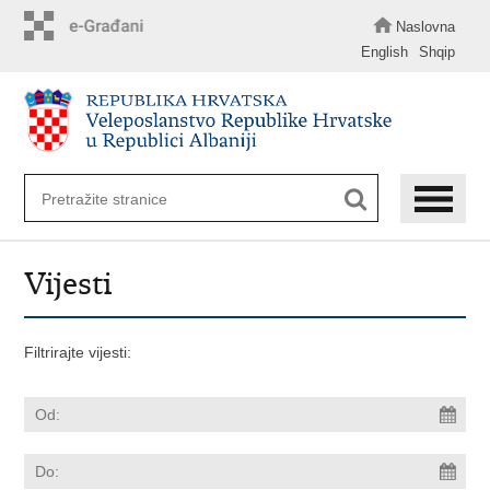
Preskoči
na
Naslovna
glavni
English
Shqip
sadržaj
Vijesti
Filtrirajte vijesti: