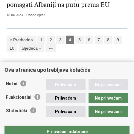
pomagati Albaniji na putu prema EU
18.04.2023. | Pisane vijesti
« Prethodna
1
2
3
4
5
6
7
8
9
10
Sljedeća »
»»
Ova stranica upotrebljava kolačiće
Republika Hrvatska
Ministarstvo vanjskih i europskih poslova
Nužni
Prihvaćam
Ne prihvaćam
Trg N.Š. Zrinskog 7-8, 10000 Zagreb
tel.:
+385 (0)1 4569 964
Funkcionalni
Prihvaćam
Ne prihvaćam
fax: +385 (0)1 4551 795, +385 (0)1 4920 149
E-adresa:
ministarstvo@mvep.hr
Statistički
Prihvaćam
Ne prihvaćam
Važne poveznice
Prihvaćam odabrane
Katalog investicijskih projekata