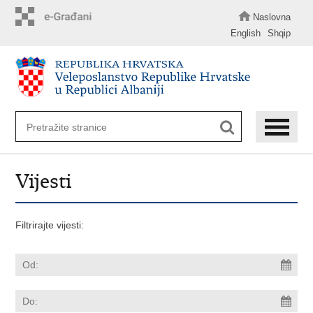
Preskoči
na
Naslovna
glavni
English
Shqip
sadržaj
Vijesti
Filtrirajte vijesti: