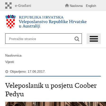
Preskoči
na
Naslovna
English
glavni
sadržaj
Naslovnica
Vijesti
Objavljeno: 17.06.2017.
Veleposlanik u posjetu Coober
Pedyu