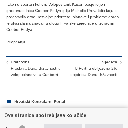
tako i u sportu i kulturi. Veleposlanik Kušen posjetio je i
gradonacelnicu Coober Pedya gdju Michelle Provatidis koja je
predstavila grad, razvojne prioritete, planove i probleme grada
te ukazala na znacajnu ulogu hrvatske zajednice u izgradnji
Coober Pedya.
Priopćenja
Prethodna
Sljedeća
Proslava Dana državnosti u
U Perthu obilježena 26.
veleposlanstvu u Canberri
objetnica Dana državnosti
Hrvatski Konzularni Portal
Ova stranica upotrebljava kolačiće
Ispiši
Podijeli
Podijeli