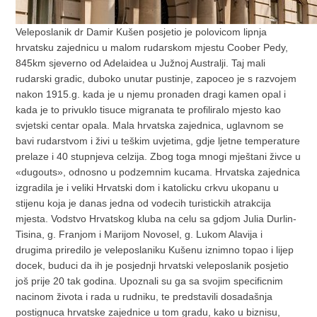
Veleposlanik dr Damir Kušen posjetio je polovicom lipnja
hrvatsku zajednicu u malom rudarskom mjestu Coober Pedy,
845km sjeverno od Adelaidea u Južnoj Australji. Taj mali
rudarski gradic, duboko unutar pustinje, zapoceo je s razvojem
nakon 1915.g. kada je u njemu pronaden dragi kamen opal i
kada je to privuklo tisuce migranata te profiliralo mjesto kao
svjetski centar opala. Mala hrvatska zajednica, uglavnom se
bavi rudarstvom i živi u teškim uvjetima, gdje ljetne temperature
prelaze i 40 stupnjeva celzija. Zbog toga mnogi mještani živce u
«dugouts», odnosno u podzemnim kucama. Hrvatska zajednica
izgradila je i veliki Hrvatski dom i katolicku crkvu ukopanu u
stijenu koja je danas jedna od vodecih turistickih atrakcija
mjesta. Vodstvo Hrvatskog kluba na celu sa gdjom Julia Durlin-
Tisina, g. Franjom i Marijom Novosel, g. Lukom Alavija i
drugima priredilo je veleposlaniku Kušenu iznimno topao i lijep
docek, buduci da ih je posjednji hrvatski veleposlanik posjetio
još prije 20 tak godina. Upoznali su ga sa svojim specificnim
nacinom života i rada u rudniku, te predstavili dosadašnja
postignuca hrvatske zajednice u tom gradu, kako u biznisu,