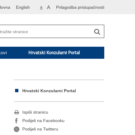
lovna
English
A
Prilagodba pristupačnosti
A
kovi
Hrvatski Konzularni Portal
Hrvatski Konzularni Portal
Ispiši stranicu
Podijeli na Facebooku
Podijeli na Twitteru