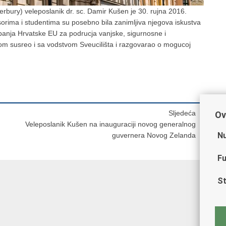
erbury) veleposlanik dr. sc. Damir Kušen je 30. rujna 2016.
sorima i studentima su posebno bila zanimljiva njegova iskustva
panja Hrvatske EU za podrucja vanjske, sigurnosne i
om susreo i sa vodstvom Sveucilišta i razgovarao o mogucoj
Sljedeća
Ov
Veleposlanik Kušen na inauguraciji novog generalnog
Nu
guvernera Novog Zelanda
Fu
St