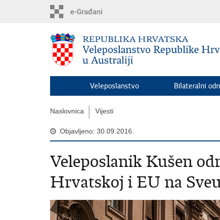
Preskoči
na
glavni
sadržaj
Veleposlanstvo
Bilateralni odn
Naslovnica
Vijesti
Objavljeno: 30.09.2016.
Veleposlanik Kušen odr
Hrvatskoj i EU na Sveu