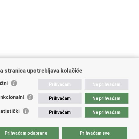
a stranica upotrebljava kolačiće
žni
Prihvaćam
Ne prihvaćam
nkcionalni
Prihvaćam
Ne prihvaćam
atistički
Prihvaćam
Ne prihvaćam
Prihvaćam odabrane
Prihvaćam sve