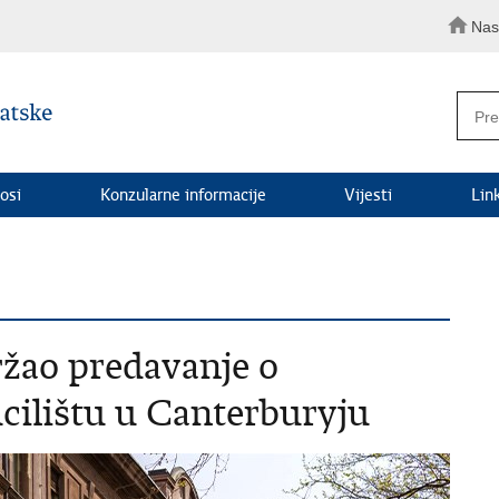
Nas
osi
Konzularne informacije
Vijesti
Lin
žao predavanje o
cilištu u Canterburyju