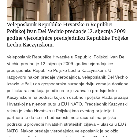
Veleposlanik Republike Hrvatske u Republici
Poljskoj Ivan Del Vechio predao je 12. sijecnja 2009.
godine vjerodajnice predsjedniku Republike Poljske
Lechu Kaczynskom.
Veleposlanik Republike Hrvatske u Republici Poljskoj Ivan Del
Vechio predao je 12. sijecnja 2009. godine vjerodajnice
predsjedniku Republike Poljske Lechu Kaczynskom. U
razgovoru nakon predaje vjerodajnica, veleposlanik Del Vechio
izrazio je želju da gospodarska suradnja dviju zemalja dostigne
politicku razinu koja je odlicna te je zahvalio predsjedniku
Kaczynskom na podršci koju on osobno i poljska Vlada pružaju
Hrvatskoj na njenom putu u EU i NATO. Predsjednik Kazcynski
rekao je kako Hrvatska u Poljskoj ima cvrstog prijatelja i
partnera te da ce i u buducnosti moci racunati na poljsku
podršku u provedbi hrvatskih strateških ciljeva – ulasku u EU i
NATO. Nakon predaje vjerodajnica veleposlanik je položio