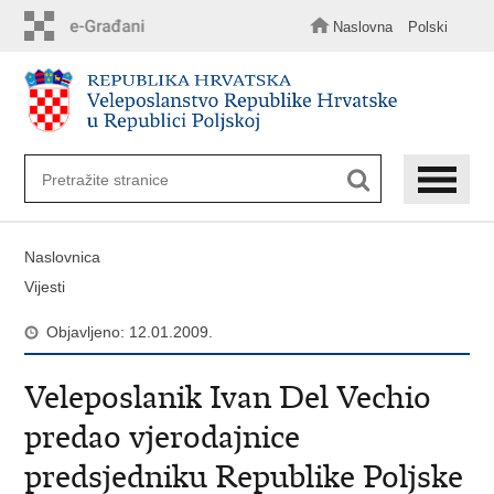
Preskoči
na
Naslovna
Polski
glavni
sadržaj
Naslovnica
Vijesti
Objavljeno: 12.01.2009.
Veleposlanik Ivan Del Vechio
predao vjerodajnice
predsjedniku Republike Poljske