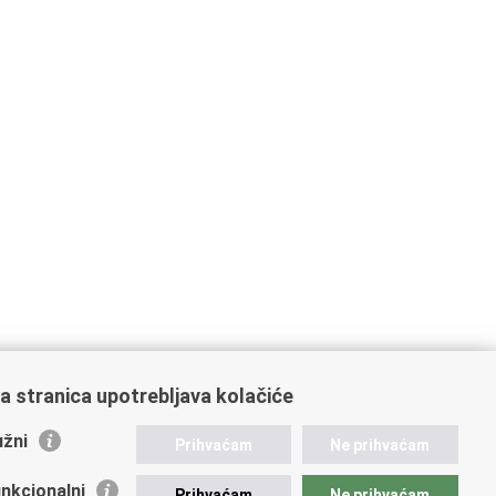
a stranica upotrebljava kolačiće
žni
Prihvaćam
Ne prihvaćam
nkcionalni
Prihvaćam
Ne prihvaćam