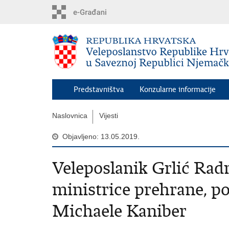
Preskoči
na
glavni
sadržaj
Predstavništva
Konzularne informacije
Naslovnica
Vijesti
Objavljeno: 13.05.2019.
Veleposlanik Grlić Rad
ministrice prehrane, po
Michaele Kaniber