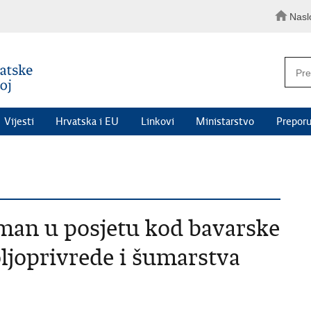
Nasl
Vijesti
Hrvatska i EU
Linkovi
Ministarstvo
Preporu
man u posjetu kod bavarske
ljoprivrede i šumarstva