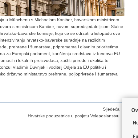
bnja u Münchenu s Michaelom Kaniber, bavarskom ministricom
govora s ministricom Kaniber, novom supredsjedateljicom Stalne
 hrvatsko-bavarske komisije, koja ce se održati u listopadu ove
ntenziviranju hrvatsko-bavarske suradnje na razlicitim
rede, prehrane i šumarstva, pripremama i glavnim prioritetima
ma za Europski parlament, korištenju sredstava iz fondova EU
omacih i lokalnih proizvodaca, zaštiti prirode i okoliša te
nzul Vladimir Duvnjak i voditelj Odjela za EU politiku i
ko državno ministarstvo prehrane, poljoprivrede i šumarstva
Sljedeća
Ov
Hrvatske poduzetnice u posjetu Veleposlanstvu
Nu
Fu