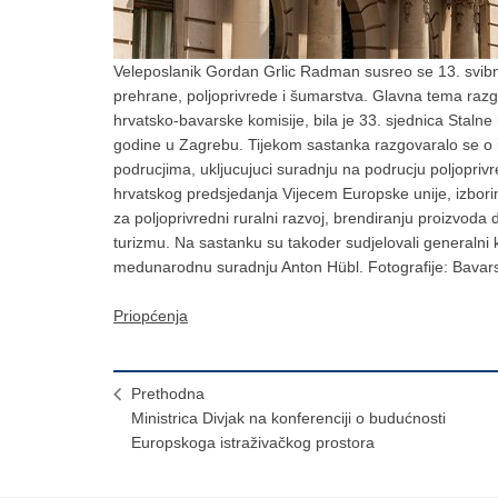
Veleposlanik Gordan Grlic Radman susreo se 13. svi
prehrane, poljoprivrede i šumarstva. Glavna tema raz
hrvatsko-bavarske komisije, bila je 33. sjednica Stalne
godine u Zagrebu. Tijekom sastanka razgovaralo se o i
podrucjima, ukljucujuci suradnju na podrucju poljopriv
hrvatskog predsjedanja Vijecem Europske unije, izbori
za poljoprivredni ruralni razvoj, brendiranju proizvoda d
turizmu. Na sastanku su takoder sudjelovali generalni ko
medunarodnu suradnju Anton Hübl. Fotografije: Bavars
Priopćenja
Prethodna
Ministrica Divjak na konferenciji o budućnosti
Europskoga istraživačkog prostora