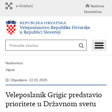
Preskoči
na
Naslovna
glavni
Slovenščina
sadržaj
Naslovnica
Vijesti
Objavljeno: 22.01.2020.
Veleposlanik Grigic predstavio
prioritete u Državnom svetu