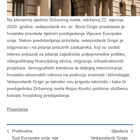
Na plenarnoj sjednici Državnog sveta, održanoj 22. sijecnja
2020. godine, veleposlanik mr. sc. Boris Grigic predstavio je
hrvatske prioritete tijekom predsjedanja Vijecem Europske
unije. Nakon predstavljanja prioriteta, veleposlanik Grigic je
odgovarao i na pitanja prisutnih zastupnika, koji su osobit
interes pokazali za pitanja zajednicke poljoprivredne politike,
višegodišnjeg financijskog okvira, migracija, infrastrukturnih
projekata, demografskih trendova te daljnjeg intenziviranja
hrvatsko-slovenskih odnosa na podrucju znanosti i tehnologije.
Veleposlanik Grigic je takoder ovu prigodu iskoristio i kako bi
predsjedniku Državnog sveta Alojzu Kovšci poklonio službenu
kravatu hrvatskog predsjedanja.
Priopćenja
Prethodna
Sljedeća
Sud Europske unije nije
Veleposlanik Grigic