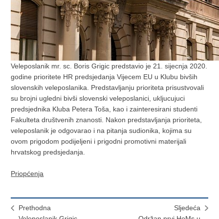
Veleposlanik mr. sc. Boris Grigic predstavio je 21. sijecnja 2020.
godine prioritete HR predsjedanja Vijecem EU u Klubu bivših
slovenskih veleposlanika. Predstavljanju prioriteta prisustvovali
su brojni ugledni bivši slovenski veleposlanici, ukljucujuci
predsjednika Kluba Petera Toša, kao i zainteresirani studenti
Fakulteta društvenih znanosti. Nakon predstavljanja prioriteta,
veleposlanik je odgovarao i na pitanja sudionika, kojima su
ovom prigodom podijeljeni i prigodni promotivni materijali
hrvatskog predsjedanja.
Priopćenja
Prethodna
Sljedeća
Veleposlanik Grigic
Održan prvi HoMs u