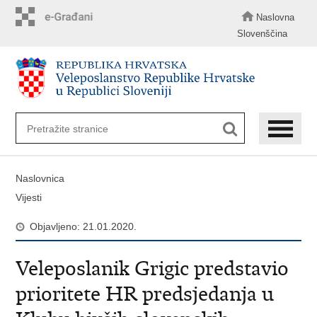
Preskoči
na
Naslovna
glavni
Slovenščina
sadržaj
Naslovnica
Vijesti
Objavljeno: 21.01.2020.
Veleposlanik Grigic predstavio
prioritete HR predsjedanja u