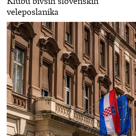
Klubu bivših slovenskih
veleposlanika