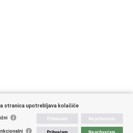
a stranica upotrebljava kolačiće
žni
Prihvaćam
Ne prihvaćam
nkcionalni
Prihvaćam
Ne prihvaćam