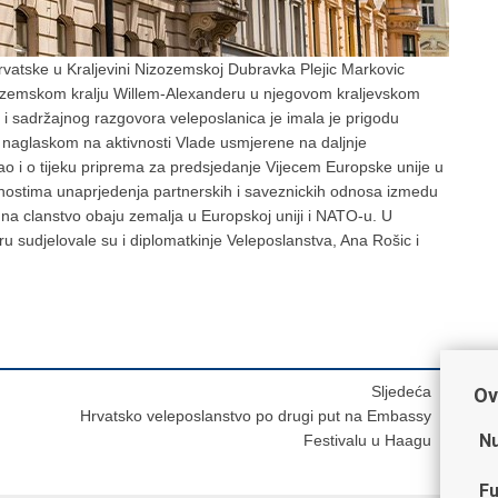
atske u Kraljevini Nizozemskoj Dubravka Plejic Markovic
izozemskom kralju Willem-Alexanderu u njegovom kraljevskom
 sadržajnog razgovora veleposlanica je imala je prigodu
s naglaskom na aktivnosti Vlade usmjerene na daljnje
kao i o tijeku priprema za predsjedanje Vijecem Europske unije u
cnostima unaprjedenja partnerskih i saveznickih odnosa izmedu
na clanstvo obaju zemalja u Europskoj uniji i NATO-u. U
u sudjelovale su i diplomatkinje Veleposlanstva, Ana Rošic i
Sljedeća
Ov
Hrvatsko veleposlanstvo po drugi put na Embassy
Nu
Festivalu u Haagu
Fu