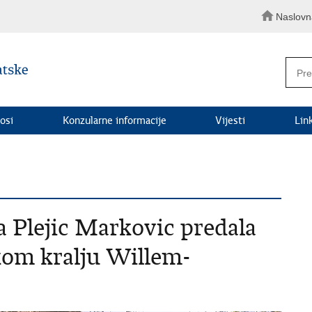
Naslovn
osi
Konzularne informacije
Vijesti
Lin
 Plejic Markovic predala
kom kralju Willem-