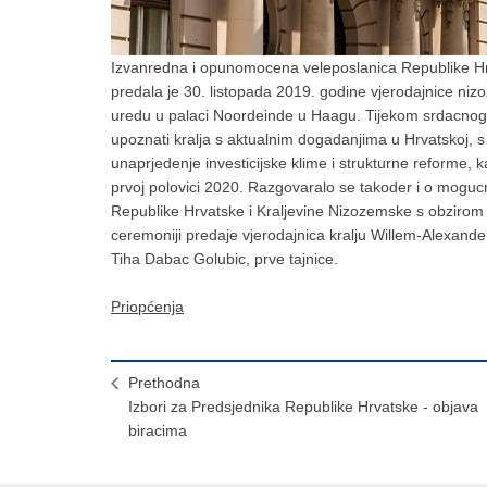
Izvanredna i opunomocena veleposlanica Republike Hrv
predala je 30. listopada 2019. godine vjerodajnice n
uredu u palaci Noordeinde u Haagu. Tijekom srdacnog i
upoznati kralja s aktualnim dogadanjima u Hrvatskoj, 
unaprjedenje investicijske klime i strukturne reforme, 
prvoj polovici 2020. Razgovaralo se takoder i o mogu
Republike Hrvatske i Kraljevine Nizozemske s obzirom 
ceremoniji predaje vjerodajnica kralju Willem-Alexander
Tiha Dabac Golubic, prve tajnice.
Priopćenja
Prethodna
Izbori za Predsjednika Republike Hrvatske - objava
biracima