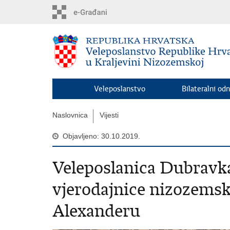
Preskoči
na
glavni
sadržaj
Veleposlanstvo
Bilateralni odn
Naslovnica
Vijesti
Objavljeno: 30.10.2019.
Veleposlanica Dubravka
vjerodajnice nizozems
Alexanderu