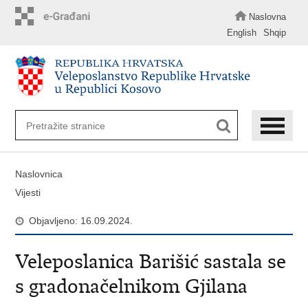
Preskoči
na
Naslovna
glavni
English
Shqip
sadržaj
Naslovnica
Vijesti
Objavljeno: 16.09.2024.
Veleposlanica Barišić sastala se
s gradonačelnikom Gjilana