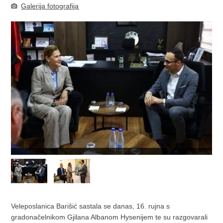
Galerija fotografija
Veleposlanica Barišić sastala se danas, 16. rujna s
gradonačelnikom Gjilana Albanom Hysenijem te su razgovarali