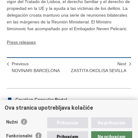
vigor del Tratado de Lisboa, el derecho familiar y el derecho de
propiedad en la UE y la ayuda a las víctimas de los delitos. La
delegación croata mantuvo una serie de reuniones bilaterales
en las márgenes de la Reunión Ministerial. El Ministro
šimonovic fue acompañado por el Embajador Neven Pelicaric.
Press releases
Previous
Next
NOVINARI BARCELONA
ZASTITA OKOLISA SEVILLA
Croatian Consular Portal
Ova stranica upotrebljava kolačiće
Nužni
Prihvaćam
Ne prihvaćam
Print
Share
Share
this
on
on
Funkcionalni
Prihvaćam
Ne prihvaćam