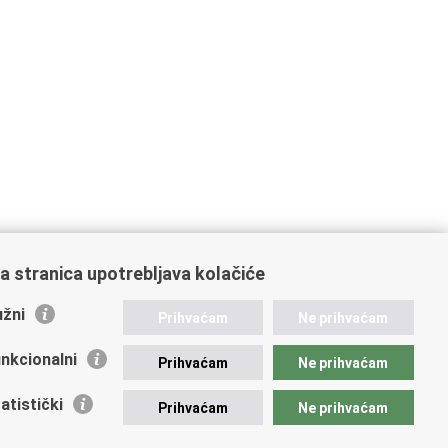
a stranica upotrebljava kolačiće
žni
Prihvaćam
Ne prihvaćam
nkcionalni
Prihvaćam
Ne prihvaćam
atistički
Prihvaćam
Ne prihvaćam