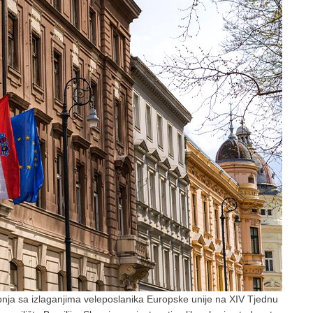
bnja sa izlaganjima veleposlanika Europske unije na XIV Tjednu