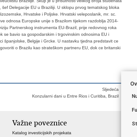
cilištu Brazilije. Skup je u prisutnosti velikog broja studenata
, šef Delegacije EU u Braziliji. U sklopu prvog tematskog bloka
 Nizozemske, Hrvatske i Poljske. Hrvatski veleposlanik, mr. sc.
ive odnosa Europske unije s Brazilom tijekom razdoblja 2014-
reviziju Partnerskog instrumenta EU-Brazil, prije redovnog roka
ok se bavio sa gospodarskim i trgovinskim odnosima EU i
ci španjolske, Belgije i Grcke. U nastavku tjedna predstavit ce
e govoriti o Brazilu kao strateškom partneru EU, dok ce britanski
Ov
Sljedeća
Nu
Konzularni dani u Entre Rios i Curitiba, Brazil
Fu
Važne poveznice
St
Katalog investicijskih projekata