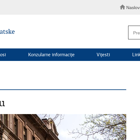
Naslo
osi
Konzularne informacije
Vijesti
Lin
lu