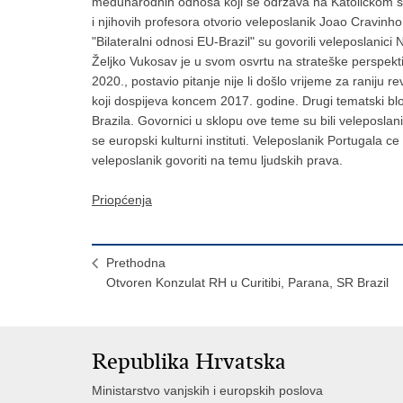
medunarodnih odnosa koji se održava na Katolickom sveu
i njihovih profesora otvorio veleposlanik Joao Cravinho
"Bilateralni odnosi EU-Brazil" su govorili veleposlanici
Željko Vukosav je u svom osvrtu na strateške perspekt
2020., postavio pitanje nije li došlo vrijeme za raniju 
koji dospijeva koncem 2017. godine. Drugi tematski bl
Brazila. Govornici u sklopu ove teme su bili veleposlani
se europski kulturni instituti. Veleposlanik Portugala c
veleposlanik govoriti na temu ljudskih prava.
Priopćenja
Prethodna
Otvoren Konzulat RH u Curitibi, Parana, SR Brazil
Republika Hrvatska
Ministarstvo vanjskih i europskih poslova