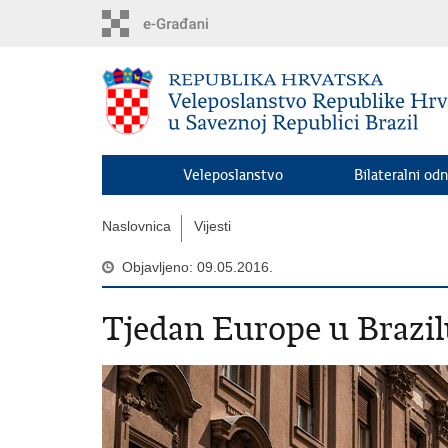
Preskoči
na
glavni
sadržaj
Veleposlanstvo
Bilateralni odn
Naslovnica
Vijesti
Objavljeno: 09.05.2016.
Tjedan Europe u Brazi