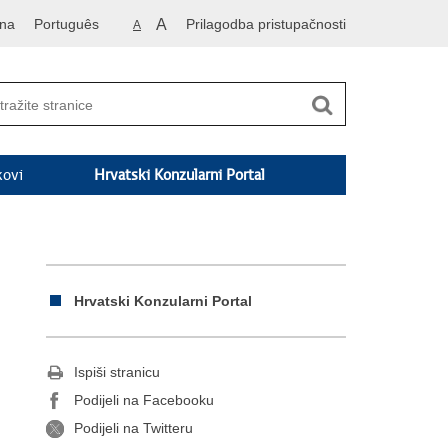
vna
Português
A
Prilagodba pristupačnosti
A
kovi
Hrvatski Konzularni Portal
Hrvatski Konzularni Portal
Ispiši stranicu
Podijeli na Facebooku
Podijeli na Twitteru