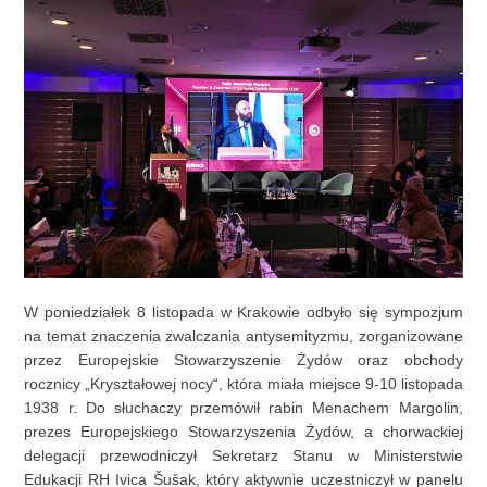
W poniedziałek 8 listopada w Krakowie odbyło się sympozjum
na temat znaczenia zwalczania antysemityzmu, zorganizowane
przez Europejskie Stowarzyszenie Żydów oraz obchody
rocznicy „Kryształowej nocy“, która miała miejsce 9-10 listopada
1938 r. Do słuchaczy przemówił rabin Menachem Margolin,
prezes Europejskiego Stowarzyszenia Żydów, a chorwackiej
delegacji przewodniczył Sekretarz Stanu w Ministerstwie
Edukacji RH Ivica Šušak, który aktywnie uczestniczył w panelu