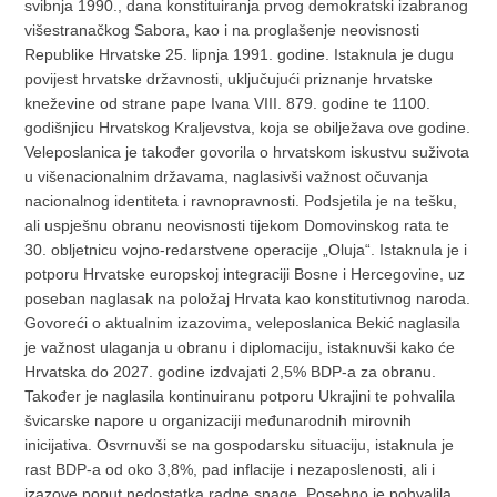
svibnja 1990., dana konstituiranja prvog demokratski izabranog
višestranačkog Sabora, kao i na proglašenje neovisnosti
Republike Hrvatske 25. lipnja 1991. godine. Istaknula je dugu
povijest hrvatske državnosti, uključujući priznanje hrvatske
kneževine od strane pape Ivana VIII. 879. godine te 1100.
godišnjicu Hrvatskog Kraljevstva, koja se obilježava ove godine.
Veleposlanica je također govorila o hrvatskom iskustvu suživota
u višenacionalnim državama, naglasivši važnost očuvanja
nacionalnog identiteta i ravnopravnosti. Podsjetila je na tešku,
ali uspješnu obranu neovisnosti tijekom Domovinskog rata te
30. obljetnicu vojno-redarstvene operacije „Oluja“. Istaknula je i
potporu Hrvatske europskoj integraciji Bosne i Hercegovine, uz
poseban naglasak na položaj Hrvata kao konstitutivnog naroda.
Govoreći o aktualnim izazovima, veleposlanica Bekić naglasila
je važnost ulaganja u obranu i diplomaciju, istaknuvši kako će
Hrvatska do 2027. godine izdvajati 2,5% BDP-a za obranu.
Također je naglasila kontinuiranu potporu Ukrajini te pohvalila
švicarske napore u organizaciji međunarodnih mirovnih
inicijativa. Osvrnuvši se na gospodarsku situaciju, istaknula je
rast BDP-a od oko 3,8%, pad inflacije i nezaposlenosti, ali i
izazove poput nedostatka radne snage. Posebno je pohvalila