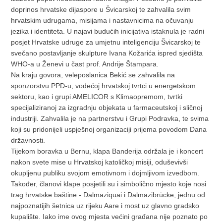
doprinos hrvatske dijaspore u Švicarskoj te zahvalila svim
hrvatskim udrugama, misijama i nastavnicima na očuvanju
jezika i identiteta. U najavi budućih inicijativa istaknula je radni
posjet Hrvatske udruge za umjetnu inteligenciju Švicarskoj te
svečano postavljanje skulpture Ivana Kožarića ispred sjedišta
WHO-a u Ženevi u čast prof. Andrije Štampara.
Na kraju govora, veleposlanica Bekić se zahvalila na
sponzorstvu PPD-u, vodećoj hrvatskoj tvrtci u energetskom
sektoru, kao i grupi AMELICOR s Klimaopremom, tvrtki
specijaliziranoj za izgradnju objekata u farmaceutskoj i sličnoj
industriji. Zahvalila je na partnerstvu i Grupi Podravka, te svima
koji su pridonijeli uspješnoj organizaciji prijema povodom Dana
državnosti.
Tijekom boravka u Bernu, klapa Banderija održala je i koncert
nakon svete mise u Hrvatskoj katoličkoj misiji, oduševivši
okupljenu publiku svojom emotivnom i dojmljivom izvedbom.
Također, članovi klape posjetili su i simbolično mjesto koje nosi
trag hrvatske baštine - Dalmaziquai i Dalmazibrücke, jednu od
najpoznatijih šetnica uz rijeku Aare i most uz glavno gradsko
kupalište. Iako ime ovog mjesta većini građana nije poznato po