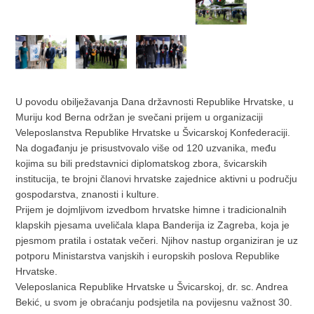
U povodu obilježavanja Dana državnosti Republike Hrvatske, u
Muriju kod Berna održan je svečani prijem u organizaciji
Veleposlanstva Republike Hrvatske u Švicarskoj Konfederaciji.
Na događanju je prisustvovalo više od 120 uzvanika, među
kojima su bili predstavnici diplomatskog zbora, švicarskih
institucija, te brojni članovi hrvatske zajednice aktivni u području
gospodarstva, znanosti i kulture.
Prijem je dojmljivom izvedbom hrvatske himne i tradicionalnih
klapskih pjesama uveličala klapa Banderija iz Zagreba, koja je
pjesmom pratila i ostatak večeri. Njihov nastup organiziran je uz
potporu Ministarstva vanjskih i europskih poslova Republike
Hrvatske.
Veleposlanica Republike Hrvatske u Švicarskoj, dr. sc. Andrea
Bekić, u svom je obraćanju podsjetila na povijesnu važnost 30.