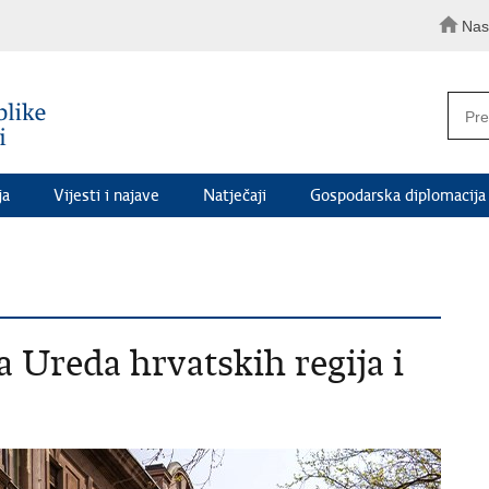
Nas
ja
Vijesti i najave
Natječaji
Gospodarska diplomacija
 Ureda hrvatskih regija i