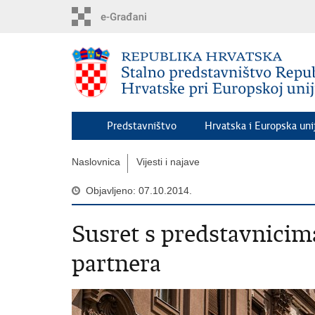
Preskoči
na
glavni
sadržaj
Predstavništvo
Hrvatska i Europska uni
Naslovnica
Vijesti i najave
Objavljeno: 07.10.2014.
Susret s predstavnicima
partnera