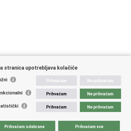
a stranica upotrebljava kolačiće
žni
Prihvaćam
Ne prihvaćam
nkcionalni
Prihvaćam
Ne prihvaćam
atistički
Prihvaćam
Ne prihvaćam
Prihvaćam odabrane
Prihvaćam sve