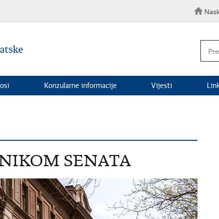
Nasl
osi
Konzularne informacije
Vijesti
Lin
DNIKOM SENATA