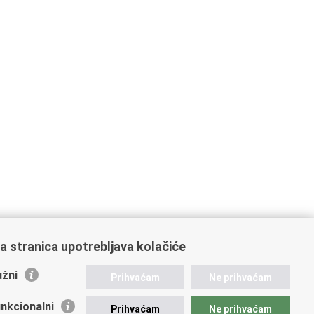
a stranica upotrebljava kolačiće
žni
Prihvaćam
Ne prihvaćam
nkcionalni
Prihvaćam
Ne prihvaćam