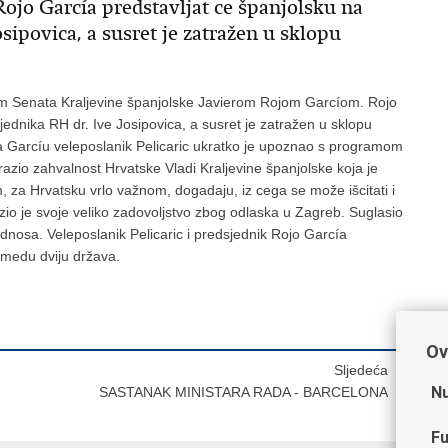
jo García predstavljat ce španjolsku na
sipovica, a susret je zatražen u sklopu
om Senata Kraljevine španjolske Javierom Rojom Garcíom. Rojo
jednika RH dr. Ive Josipovica, a susret je zatražen u sklopu
 Garcíu veleposlanik Pelicaric ukratko je upoznao s programom
zrazio zahvalnost Hrvatske Vladi Kraljevine španjolske koja je
 za Hrvatsku vrlo važnom, dogadaju, iz cega se može išcitati i
zio je svoje veliko zadovoljstvo zbog odlaska u Zagreb. Suglasio
 odnosa. Veleposlanik Pelicaric i predsjednik Rojo García
izmedu dviju država.
Ov
Sljedeća
Nu
SASTANAK MINISTARA RADA - BARCELONA
Fu