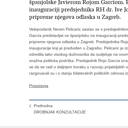
španjolske Javierom Rojom Garcíom. Ro
inauguraciji predsjednika RH dr. Ive Jo
pripreme njegova odlaska u Zagreb.
Veleposlanik Neven Pelicaric sastao se s predsjednik
García predstavljat ce španjolsku na inauguraciji preds
pripreme njegova odlaska u Zagreb. Predsjednika Roja
inauguracije koji je predviden u Zagrebu. Pelicaric je i
odredila tako visokog dužnosnika da sudjeluje na ovom,
snažna politicka podrška. Predsjednik Rojo García izra
se da se radi o daljnjem koraku u razvoju prijateljskih
razgovarali su i o stanju bilateralnih politickih odnosa 
Priopćenja
Prethodna
DROBNJAK KONZULTACIJE