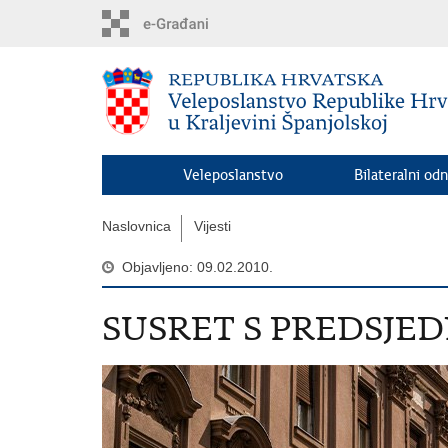
Preskoči
na
glavni
sadržaj
Veleposlanstvo
Bilateralni odn
Naslovnica
Vijesti
Objavljeno: 09.02.2010.
SUSRET S PREDSJE