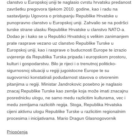
clanstvo u Europskoj uniji te naglasio cvrstu hrvatsku predanost
završetku pregovora tijekom 2010. godine, kao i radu na
sastavljanju Ugovora o pristupanju Republike Hrvatske u
punopravno clanstvo u Europskoj uniji. Zahvalio se na podršci
turske strane ulasku Republike Hrvatske u clanstvo NATO-a.
Dodao je i kako se u Republici Hrvatskoj s velikim zanimanjem
prate rasprave vezano uz clanstvo Republike Turske u
Europskoj uniji, kao i rasprave o buducnosti Europe te izrazio
uvjerenje da Republika Turska pripada i europskom prostoru,
kulturi i gospodarstvu. Bilo je rijeci i o trenutnoj politicko-
sigurnosnoj situaciji u regiji jugoistocne Europe te su
sugovornici konstatirali podudarnost stavova o otvorenim
pitanjima u regiji. Ministar Jandrokovic posebno je naglasio
znacaj Republike Turske kao zemlje koja može imati znacajnu
posrednicku ulogu, ne samo medu razlicitim kulturama, vec i
medu zemljama razlicitih regija. Stoga, Republika Hrvatska
cijeni aktivnu ulogu Republike Turske u razlicitim regionalnim
procesima i inicijativama. Mario Dragun Glasnogovornik
Priopćenja