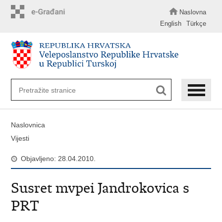
Preskoči
na
Naslovna
glavni
English
Türkçe
sadržaj
Naslovnica
Vijesti
Objavljeno: 28.04.2010.
Susret mvpei Jandrokovica s
PRT