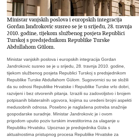
Ministar vanjskih poslova i europskih integracija
Gordan Jandrokovic susreo se je u srijedu, 28. travnja
2010. godine, tijekom službenog posjeta Republici
Turskoj s predsjednikom Republike Turske
Abdullahom Gülom.
Ministar vanjskih poslova i europskih integracija Gordan
Jandrokovic susreo se je u srijedu, 28. travnja 2010. godine,
tijekom službenog posjeta Republici Turskoj s predsjednikom
Republike Turske Abdullahom Gülom. Sugovornici su se složili
da su odnosi Republike Hrvatske i Republike Turske vrlo dobri,
razvijeni i bez otvorenih pitanja. Izrazili su zadovoljstvo i brojem
potpisanih bilateralnih ugovora, kojima su uredeni brojni aspekti
medusobnih odnosa. Posebno je naglašena potreba snažnije
gospodarske suradnje. Ministar Jandrokovic je i ovom
prigodom uputio poziv turskim investitorima za ulaganje u
Republiku Hrvatsku. Upoznao je predsjednika Güla s
aktualnostima pristupnog procesa Republike Hrvatske za