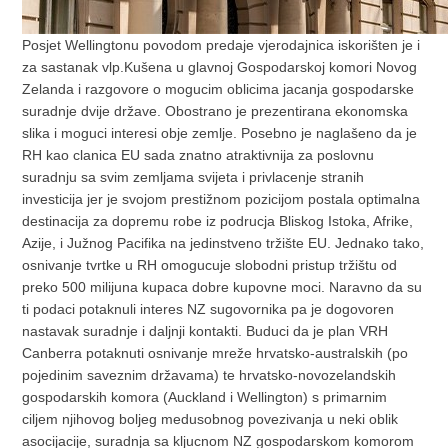
Posjet Wellingtonu povodom predaje vjerodajnica iskorišten je i
za sastanak vlp.Kušena u glavnoj Gospodarskoj komori Novog
Zelanda i razgovore o mogucim oblicima jacanja gospodarske
suradnje dvije države. Obostrano je prezentirana ekonomska
slika i moguci interesi obje zemlje. Posebno je naglašeno da je
RH kao clanica EU sada znatno atraktivnija za poslovnu
suradnju sa svim zemljama svijeta i privlacenje stranih
investicija jer je svojom prestižnom pozicijom postala optimalna
destinacija za dopremu robe iz podrucja Bliskog Istoka, Afrike,
Azije, i Južnog Pacifika na jedinstveno tržište EU. Jednako tako,
osnivanje tvrtke u RH omogucuje slobodni pristup tržištu od
preko 500 milijuna kupaca dobre kupovne moci. Naravno da su
ti podaci potaknuli interes NZ sugovornika pa je dogovoren
nastavak suradnje i daljnji kontakti. Buduci da je plan VRH
Canberra potaknuti osnivanje mreže hrvatsko-australskih (po
pojedinim saveznim državama) te hrvatsko-novozelandskih
gospodarskih komora (Auckland i Wellington) s primarnim
ciljem njihovog boljeg medusobnog povezivanja u neki oblik
asocijacije, suradnja sa kljucnom NZ gospodarskom komorom