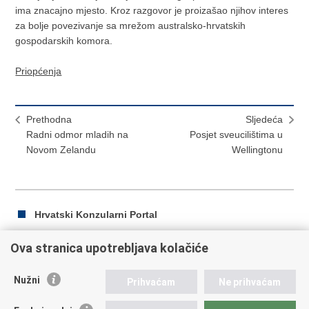
ima znacajno mjesto. Kroz razgovor je proizašao njihov interes
za bolje povezivanje sa mrežom australsko-hrvatskih
gospodarskih komora.
Priopćenja
Prethodna
Sljedeća
Radni odmor mladih na
Posjet sveucilištima u
Novom Zelandu
Wellingtonu
Hrvatski Konzularni Portal
Ova stranica upotrebljava kolačiće
Ispiši
Podijeli
Podijeli
Nužni
Prihvaćam
Ne prihvaćam
stranicu
na
na
Facebooku
Twitteru