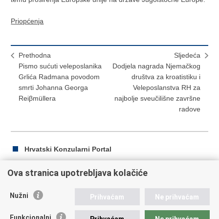
Priopćenja
Prethodna
Sljedeća
Pismo sućuti veleposlanika
Dodjela nagrada Njemačkog
Grlića Radmana povodom
društva za kroatistiku i
smrti Johanna Georga
Veleposlanstva RH za
Reiβmüllera
najbolje sveučilišne završne
radove
Hrvatski Konzularni Portal
Ova stranica upotrebljava kolačiće
Ispiši
Podijeli
Podijeli
Nužni
Prihvaćam
Ne prihvaćam
stranicu
na
na
Republika Hrvatska
Facebooku
Twitteru
Funkcionalni
Prihvaćam
Ne prihvaćam