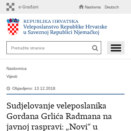
Preskoči
na
Naslovna
Deutsch
glavni
sadržaj
Naslovnica
Vijesti
Objavljeno: 13.12.2018.
Sudjelovanje veleposlanika
Gordana Grlića Radmana na
javnoj raspravi: „Novi“ u