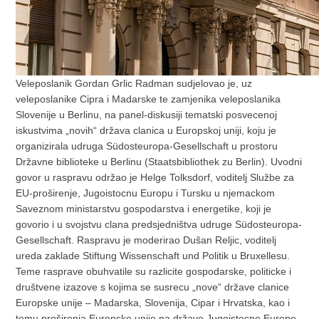
Veleposlanik Gordan Grlic Radman sudjelovao je, uz
veleposlanike Cipra i Madarske te zamjenika veleposlanika
Slovenije u Berlinu, na panel-diskusiji tematski posvecenoj
iskustvima „novih“ država clanica u Europskoj uniji, koju je
organizirala udruga Südosteuropa-Gesellschaft u prostoru
Državne biblioteke u Berlinu (Staatsbibliothek zu Berlin). Uvodni
govor u raspravu održao je Helge Tolksdorf, voditelj Službe za
EU-proširenje, Jugoistocnu Europu i Tursku u njemackom
Saveznom ministarstvu gospodarstva i energetike, koji je
govorio i u svojstvu clana predsjedništva udruge Südosteuropa-
Gesellschaft. Raspravu je moderirao Dušan Reljic, voditelj
ureda zaklade Stiftung Wissenschaft und Politik u Bruxellesu.
Teme rasprave obuhvatile su razlicite gospodarske, politicke i
društvene izazove s kojima se susrecu „nove“ države clanice
Europske unije – Madarska, Slovenija, Cipar i Hrvatska, kao i
temu proširenja Europske unije na države Jugoistocne Europe.