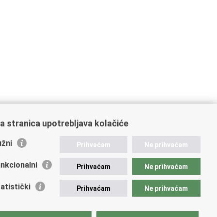
a stranica upotrebljava kolačiće
žni
Prihvaćam
Ne prihvaćam
nkcionalni
Prihvaćam
Ne prihvaćam
atistički
Prihvaćam
Ne prihvaćam