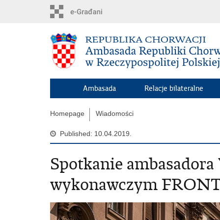
Skip
to
main
content
Ambasada
Relacje bilateralne
Homepage
Wiadomości
Published: 10.04.2019.
Spotkanie ambasadora 
wykonawczym FRONTEX