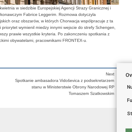
ietnia w siedzibie Europejskiej Agencji Strazy Granicznej i
ykonawczym Fabrice Leggerim. Rozmowa dotyczyla
skich oraz obszarów, w których Chorwacja wspólpracuje z ta
priorytet wymienil miedzy innymi wejscie do strefy Schengen,
zy prawie wszystkie kryteria. Po zakonczeniu spotkania z
ackimi obywatelami, pracownikami FRONTEX-u.
Next
Ov
Spotkanie ambasadora Vidoševica z podsekretarzem
Nu
stanu w Ministerstwie Obrony Narodowej RP
Tomaszem Szatkowskim
Fu
St