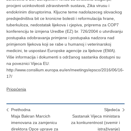
procjeni ucinkovitosti zdravstvenih sustava, Zika virusu i
endokrinim disruptorima. Kljucne teme nadolazeceg slovackog
predsjedništva bit ce kronicne bolesti i reformulacija hrane,
tuberkuloza, nedostatak lijekova i cjepiva, priprema za COP7
konferenciju te izmjena Uredbe (EZ) br. 726/2004 o utvrdivanju
postupaka odobravanja primjene i postupaka nadzora nad
primjenom lijekova koji se rabe u humanoj i veterinarskoj
medicini, te uspostavi Europske agencije za lijekove (EMA).
Više informacija i dokumenti s održanog sastanka dostupni su
na poveznici Vijeca EU:
http://www.consilium.europa.eu/en/meetings/epsco/2016/06/16-
17/
Priopćenja
Prethodna
Sljedeća
Maja Bakran Marcich
Sastanak Vijeca ministara
imenovana za zamjenicu
za konkurentnost (svemir i
direktora Opce uprave za
istraživanje)