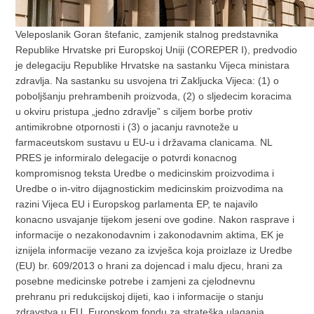
Veleposlanik Goran štefanic, zamjenik stalnog predstavnika
Republike Hrvatske pri Europskoj Uniji (COREPER I), predvodio
je delegaciju Republike Hrvatske na sastanku Vijeca ministara
zdravlja. Na sastanku su usvojena tri Zakljucka Vijeca: (1) o
poboljšanju prehrambenih proizvoda, (2) o sljedecim koracima
u okviru pristupa „jedno zdravlje” s ciljem borbe protiv
antimikrobne otpornosti i (3) o jacanju ravnoteže u
farmaceutskom sustavu u EU-u i državama clanicama. NL
PRES je informiralo delegacije o potvrdi konacnog
kompromisnog teksta Uredbe o medicinskim proizvodima i
Uredbe o in-vitro dijagnostickim medicinskim proizvodima na
razini Vijeca EU i Europskog parlamenta EP, te najavilo
konacno usvajanje tijekom jeseni ove godine. Nakon rasprave i
informacije o nezakonodavnim i zakonodavnim aktima, EK je
iznijela informacije vezano za izvješca koja proizlaze iz Uredbe
(EU) br. 609/2013 o hrani za dojencad i malu djecu, hrani za
posebne medicinske potrebe i zamjeni za cjelodnevnu
prehranu pri redukcijskoj dijeti, kao i informacije o stanju
zdravstva u EU, Europskom fondu za strateška ulaganja,