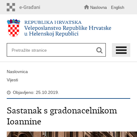
Preskoči
na
Naslovna
English
glavni
sadržaj
Naslovnica
Vijesti
Objavljeno: 25.10.2019.
Sastanak s gradonacelnikom
Ioannine