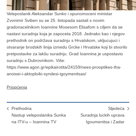
Veleposlanik Aleksandar Sunko i opunomoceni ministar
Zvonimir Sviben su se 25. listopada sastali s novim
gradonacelnikom Ioannine Mosesom Elisafom s ciljem da se
nastavi suradnja koja je zapoceta 2018. Jednako kao i njegov
prethodnik on podržava suradnju s Hrvatskom, ukljucujuci i
otvaranje brodskih linija izmedu Grcke i Hrvatske koji bi stvorilo
pretpostavke za lakšu suradnju. Grad Ioannina je uspostavio
suradnju s Dubrovnikom. Više:
https://www.agon.gr/epikairotita/24159/nees-prooptikes-tha-
anoixei-i-aktoploiki-syndesi-igoymenitsas/
Priopćenja
Prethodna
Sljedeća
Nastup veleposlanika Sunka
Suradnja luckih uprava
na ITV-u – Ioannina TV
Igoumenitsa i Zadar