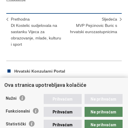
Prethodna
Sljedeća
Dt Kostelic sudjelovala na
MVP Pejcinovic Buric s
sastanku Vijeca za
hrvatski eurozastupnicima
obrazovanje, mlade, kulturu
i sport
Hrvatski Konzularni Portal
Ova stranica upotrebljava kolačiće
Ispiši
Podijeli
Podijeli
Nužni
Prihvaćam
Ne prihvaćam
stranicu
na
na
Republika Hrvatska
Facebooku
Twitteru
Funkcionalni
Prihvaćam
Ne prihvaćam
Ministarstvo vanjskih i europskih poslova
Statistički
Prihvaćam
Ne prihvaćam
Trg N.Š. Zrinskog 7-8, 10000 Zagreb