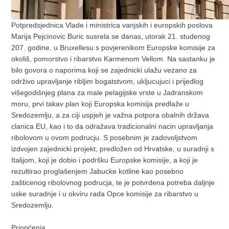
Potpredsjednica Vlade i ministrica vanjskih i europskih poslova
Marija Pejcinovic Buric susrela se danas, utorak 21. studenog
207. godine, u Bruxellesu s povjerenikom Europske komisije za
okoliš, pomorstvo i ribarstvo Karmenom Vellom. Na sastanku je
bilo govora o naporima koji se zajednicki ulažu vezano za
održivo upravljanje ribljim bogatstvom, ukljucujuci i prijedlog
višegodišnjeg plana za male pelagijske vrste u Jadranskom
moru, prvi takav plan koji Europska komisija predlaže u
Sredozemlju, a za ciji uspjeh je važna potpora obalnih država
clanica EU, kao i to da odražava tradicionalni nacin upravljanja
ribolovom u ovom podrucju. S posebnim je zadovoljstvom
izdvojen zajednicki projekt, predložen od Hrvatske, u suradnji s
Italijom, koji je dobio i podršku Europske komisije, a koji je
rezultirao proglašenjem Jabucke kotline kao posebno
zašticenog ribolovnog podrucja, te je potvrdena potreba daljnje
uske suradnje i u okviru rada Opce komisije za ribarstvo u
Sredozemlju.
Priopćenja