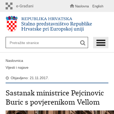
Preskoči
na
Naslovna
English
glavni
sadržaj
Naslovnica
Vijesti i najave
Objavljeno: 21.11.2017.
Sastanak ministrice Pejcinovic
Buric s povjerenikom Vellom