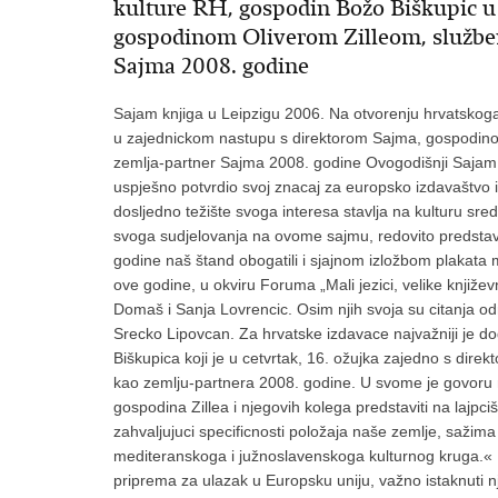
kulture RH, gospodin Božo Biškupic u
gospodinom Oliverom Zilleom, služben
Sajma 2008. godine
Sajam knjiga u Leipzigu 2006. Na otvorenju hrvatskoga
u zajednickom nastupu s direktorom Sajma, gospodinom
zemlja-partner Sajma 2008. godine Ovogodišnji Sajam k
uspješno potvrdio svoj znacaj za europsko izdavaštvo i
dosljedno težište svoga interesa stavlja na kulturu sre
svoga sudjelovanja na ovome sajmu, redovito predstavlja
godine naš štand obogatili i sjajnom izložbom plakata
ove godine, u okviru Foruma „Mali jezici, velike knjiže
Domaš i Sanja Lovrencic. Osim njih svoja su citanja održ
Srecko Lipovcan. Za hrvatske izdavace najvažniji je d
Biškupica koji je u cetvrtak, 16. ožujka zajedno s dir
kao zemlju-partnera 2008. godine. U svome je govoru
gospodina Zillea i njegovih kolega predstaviti na lajp
zahvaljujuci specificnosti položaja naše zemlje, sažima 
mediteranskoga i južnoslavenskoga kulturnog kruga.« M
priprema za ulazak u Europsku uniju, važno istaknuti 