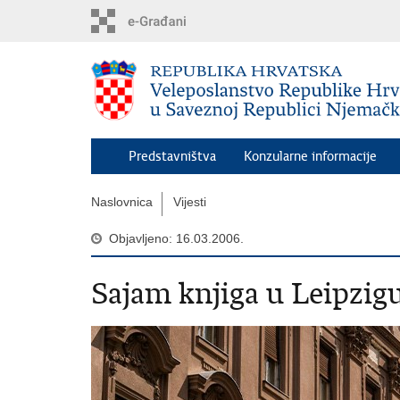
Preskoči
na
glavni
sadržaj
Predstavništva
Konzularne informacije
Naslovnica
Vijesti
Objavljeno: 16.03.2006.
Sajam knjiga u Leipzig