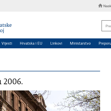
Nasl
Vijesti
Hrvatska i EU
Linkovi
Ministarstvo
Preporu
u 2006.