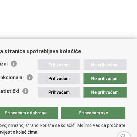
a stranica upotrebljava kolačiće
žni
Prihvaćam
Ne prihvaćam
nkcionalni
Prihvaćam
Ne prihvaćam
atistički
Prihvaćam
Ne prihvaćam
Prihvaćam odabrane
Prihvaćam sve
ovoj mrežnoj stranci koriste se kolačići. Molimo Vas da pročitate
vijest o kolačićima.