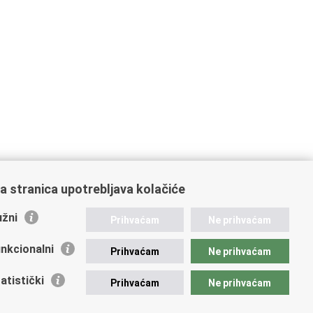
a stranica upotrebljava kolačiće
žni
Prihvaćam
Ne prihvaćam
nkcionalni
Prihvaćam
Ne prihvaćam
atistički
Prihvaćam
Ne prihvaćam