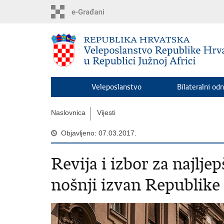
Preskoči
na
glavni
sadržaj
Veleposlanstvo
Bilateralni odn
Naslovnica
Vijesti
Objavljeno: 07.03.2017.
Revija i izbor za najlj
nošnji izvan Republike