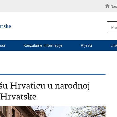
Nas
osi
Konzularne informacije
Vijesti
Lin
epšu Hrvaticu u narodnoj
 Hrvatske