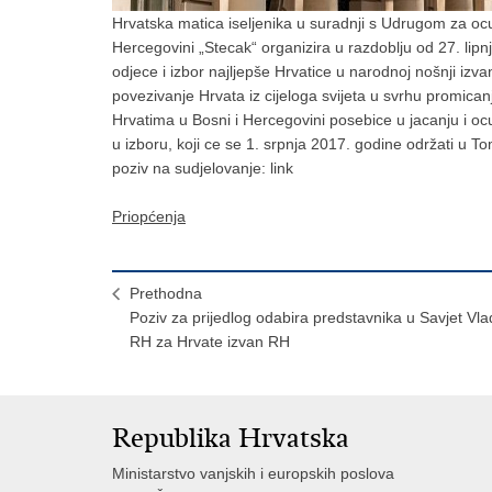
Hrvatska matica iseljenika u suradnji s Udrugom za ocuv
Hercegovini „Stecak“ organizira u razdoblju od 27. lipn
odjece i izbor najljepše Hrvatice u narodnoj nošnji izv
povezivanje Hrvata iz cijeloga svijeta u svrhu promican
Hrvatima u Bosni i Hercegovini posebice u jacanju i ocuv
u izboru, koji ce se 1. srpnja 2017. godine održati u T
poziv na sudjelovanje: link
Priopćenja
Prethodna
Poziv za prijedlog odabira predstavnika u Savjet Vl
RH za Hrvate izvan RH
Republika Hrvatska
Ministarstvo vanjskih i europskih poslova