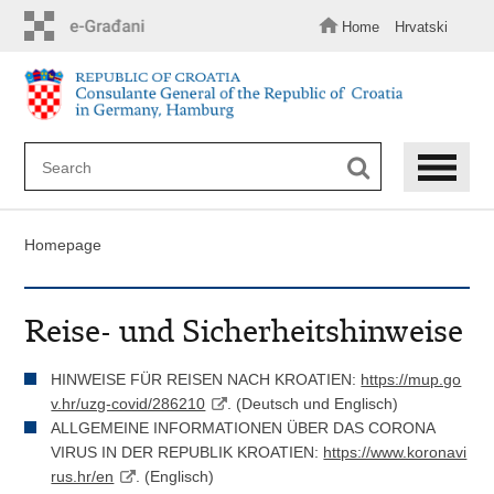
Skip
to
Home
Hrvatski
main
content
Homepage
Reise- und Sicherheitshinweise
HINWEISE FÜR REISEN NACH KROATIEN:
https://mup.go
v.hr/uzg-covid/286210
. (Deutsch und Englisch)
ALLGEMEINE INFORMATIONEN ÜBER DAS CORONA
VIRUS IN DER REPUBLIK KROATIEN:
https://www.koronavi
rus.hr/en
. (Englisch)