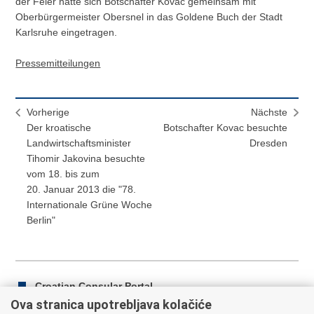
der Feier hatte sich Botschafter Kovac gemeinsam mit
Oberbürgermeister Obersnel in das Goldene Buch der Stadt
Karlsruhe eingetragen.
Pressemitteilungen
Vorherige
Nächste
Der kroatische
Botschafter Kovac besuchte
Landwirtschaftsminister
Dresden
Tihomir Jakovina besuchte
vom 18. bis zum
20. Januar 2013 die "78.
Internationale Grüne Woche
Berlin"
Croatian Consular Portal
Ova stranica upotrebljava kolačiće